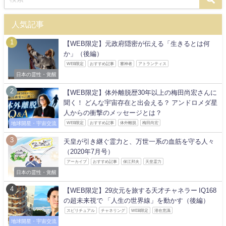
人気記事
【WEB限定】元政府隠密が伝える「生きるとは何
か」（後編）
WEB限定
おすすめ記事
審神者
アトランティス
日本の霊性・覚醒
【WEB限定】体外離脱歴30年以上の梅田尚宏さんに
聞く！ どんな宇宙存在と出会える？ アンドロメダ星
人からの衝撃のメッセージとは？
地球開星・宇宙交流
WEB限定
おすすめ記事
体外離脱
梅田尚宏
天皇が引き継ぐ霊力と、万世一系の血筋を守る人々
（2020年7月号）
アーカイブ
おすすめ記事
保江邦夫
天皇霊力
日本の霊性・覚醒
【WEB限定】29次元を旅する天才チャネラー IQ168
の超未来視で 「人生の世界線」を動かす（後編）
スピリチュアル
チャネリング
WEB限定
潜在意識
地球開星・宇宙交流