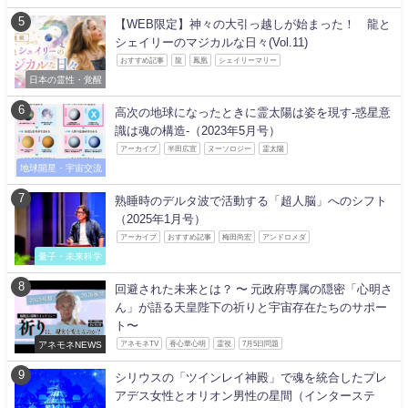
【WEB限定】神々の大引っ越しが始まった！ 龍と
シェイリーのマジカルな日々(Vol.11)
おすすめ記事
龍
鳳凰
シェイリーマリー
日本の霊性・覚醒
高次の地球になったときに霊太陽は姿を現す-惑星意
識は魂の構造-（2023年5月号）
アーカイブ
半田広宣
ヌーソロジー
霊太陽
地球開星・宇宙交流
熟睡時のデルタ波で活動する「超人脳」へのシフト
（2025年1月号）
アーカイブ
おすすめ記事
梅田尚宏
アンドロメダ
量子・未来科学
回避された未来とは？ 〜 元政府専属の隠密「心明さ
ん」が語る天皇陛下の祈りと宇宙存在たちのサポー
ト〜
アネモネNEWS
アネモネTV
香心華心明
霊視
7月5日問題
シリウスの「ツインレイ神殿」で魂を統合したプレ
アデス女性とオリオン男性の星間（インターステ