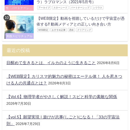
ラ）ラブロマンス（2021年5月号）
性・パートナーシッ
アーカイブ
スターシード
パートナーシップ
シリウス
プ
【WEB限定】動画を視聴しているだけで宇宙霊が憑
依する⁉ 動画メディアとの正しい向き合い方
WEB限定
おすすめ記事
憑依
クリアリング
実践スピリチュアル
最近の投稿
目醒めて生きるとは、イルカのように生きること
2026年8月6日
【WEB限定】カリスマ的魅力の秘密はエーテル体！ 人を惹きつ
ける人の共通点とは？
2026年8月3日
【Vol.6】物理学者がやさしく解説！スピと科学の素敵な関係
2026年7月30日
【vol.5】願望実現 | 遊びが志事(しごと)になる！「33の宇宙法
則」
2026年7月29日