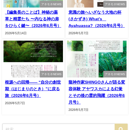
アネモネNEWS
アネモネNEWS
【編集長のことば】神秘の薬
意識の旅へいざなう大地の杯
草と精霊たち 〜内なる神の扉
(さかずき) What’s
をひらく鍵〜（2026年6月号）
Ayahuasca?（2026年6月号）
2026年5月14日
2026年5月7日
アネモネNEWS
アネモネNEWS
根源への回帰—— “自分の創世
龍神作家SHINGOさんが語る変
期（はじまりのとき）”に戻る
容体験 アヤワスカによる幻覚
旅（2026年6月号）
とその後の霊的飛躍（2026年6
月号）
2026年5月7日
2026年5月7日