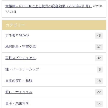
太極律＋438.5Hzによる驚異の変容効果（2026年7月号）
2026年
7月28日
カテゴリー
アネモネNEWS
48
地球開星・宇宙交流
37
実践スピリチュアル
32
性・パートナーシップ
8
日本の霊性・覚醒
18
癒し・ナチュラル
22
量子・未来科学
14