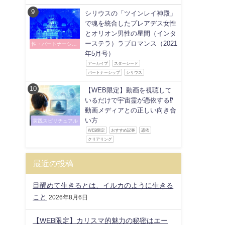
シリウスの「ツインレイ神殿」
で魂を統合したプレアデス女性
とオリオン男性の星間（インタ
ーステラ）ラブロマンス（2021
性・パートナーシッ
プ
年5月号）
アーカイブ
スターシード
パートナーシップ
シリウス
【WEB限定】動画を視聴して
いるだけで宇宙霊が憑依する⁉
動画メディアとの正しい向き合
い方
実践スピリチュアル
WEB限定
おすすめ記事
憑依
クリアリング
最近の投稿
目醒めて生きるとは、イルカのように生きる
こと
2026年8月6日
【WEB限定】カリスマ的魅力の秘密はエー