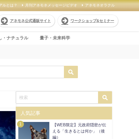
アルとは？
月刊アネモネメッセージビデオ
アネモネオラクル
アネモネ公式通販サイト
ワークショップ&セミナー
し・ナチュラル
量子・未来科学
人気記事
【WEB限定】元政府隠密が伝
える「生きるとは何か」（後
編）