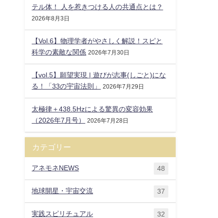
テル体！ 人を惹きつける人の共通点とは？
2026年8月3日
【Vol.6】物理学者がやさしく解説！スピと
科学の素敵な関係
2026年7月30日
【vol.5】願望実現 | 遊びが志事(しごと)にな
る！「33の宇宙法則」
2026年7月29日
太極律＋438.5Hzによる驚異の変容効果
（2026年7月号）
2026年7月28日
カテゴリー
アネモネNEWS
48
地球開星・宇宙交流
37
実践スピリチュアル
32