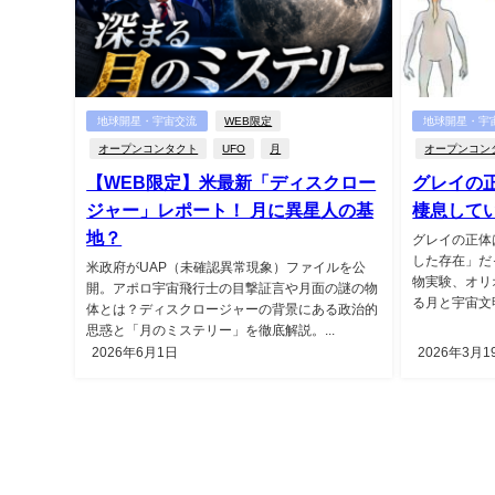
地球開星・宇宙交流
WEB限定
地球開星・宇
オープンコンタクト
UFO
月
オープンコン
【WEB限定】米最新「ディスクロー
グレイの
ジャー」レポート！ 月に異星人の基
棲息してい
地？
グレイの正体
した存在」だ
米政府がUAP（未確認異常現象）ファイルを公
物実験、オリ
開。アポロ宇宙飛行士の目撃証言や月面の謎の物
る月と宇宙文明
体とは？ディスクロージャーの背景にある政治的
思惑と「月のミステリー」を徹底解説。...
2026年6月1日
2026年3月1