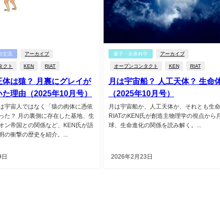
宙交流
アーカイブ
量子・未来科学
アーカイブ
タクト
KEN
RIAT
オープンコンタクト
KEN
RIAT
正体は猿？ 月裏にグレイが
月は宇宙船？ 人工天体？ 生命
た理由（2025年10月号）
（2025年10月号）
は宇宙人ではなく「猿の肉体に憑依
月は宇宙船か、人工天体か、それとも生
った？ 月の裏側に存在した基地、生
RIATのKEN氏が創造主物理学の視点から
オン帝国との関係など、KEN氏が語
球、生命進化の関係を読み解く。...
の衝撃の歴史を紹介。...
9日
2026年2月23日