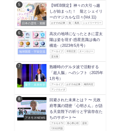
【WEB限定】神々の大引っ越
しが始まった！ 龍とシェイリ
ーのマジカルな日々(Vol.11)
日本の霊性・覚醒
おすすめ記事
龍
鳳凰
シェイリーマリー
高次の地球になったときに霊太
陽は姿を現す-惑星意識は魂の
構造-（2023年5月号）
地球開星・宇宙交流
アーカイブ
半田広宣
ヌーソロジー
霊太陽
熟睡時のデルタ波で活動する
「超人脳」へのシフト（2025年
1月号）
量子・未来科学
アーカイブ
おすすめ記事
梅田尚宏
アンドロメダ
回避された未来とは？ 〜 元政
府専属の隠密「心明さん」が語
る天皇陛下の祈りと宇宙存在た
ちのサポート〜
アネモネNEWS
アネモネTV
香心華心明
霊視
7月5日問題