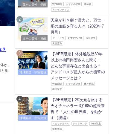
日本の霊性・覚醒
WEB限定
おすすめ記事
審神者
アトランティス
天皇が引き継ぐ霊力と、万世一
系の血筋を守る人々（2020年7
月号）
日本の霊性・覚醒
アーカイブ
おすすめ記事
保江邦夫
天皇霊力
体？
【WEB限定】体外離脱歴30年
以上の梅田尚宏さんに聞く！
命体か。
どんな宇宙存在と出会える？
月と地
アンドロメダ星人からの衝撃の
地球開星・宇宙交流
メッセージとは？
WEB限定
おすすめ記事
体外離脱
梅田尚宏
【WEB限定】29次元を旅する
天才チャネラー IQ168の超未来
視で 「人生の世界線」を動か
す（後編）
地球開星・宇宙交流
スピリチュアル
チャネリング
WEB限定
潜在意識