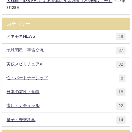
太極律＋438.5Hzによる驚異の変容効果（2026年7月号）
2026年
7月28日
カテゴリー
アネモネNEWS
48
地球開星・宇宙交流
37
実践スピリチュアル
32
性・パートナーシップ
8
日本の霊性・覚醒
18
癒し・ナチュラル
22
量子・未来科学
14