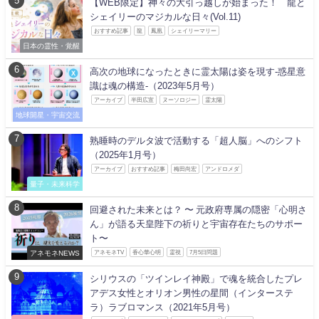
【WEB限定】神々の大引っ越しが始まった！ 龍と
シェイリーのマジカルな日々(Vol.11)
おすすめ記事
龍
鳳凰
シェイリーマリー
日本の霊性・覚醒
高次の地球になったときに霊太陽は姿を現す-惑星意
識は魂の構造-（2023年5月号）
アーカイブ
半田広宣
ヌーソロジー
霊太陽
地球開星・宇宙交流
熟睡時のデルタ波で活動する「超人脳」へのシフト
（2025年1月号）
アーカイブ
おすすめ記事
梅田尚宏
アンドロメダ
量子・未来科学
回避された未来とは？ 〜 元政府専属の隠密「心明さ
ん」が語る天皇陛下の祈りと宇宙存在たちのサポー
ト〜
アネモネNEWS
アネモネTV
香心華心明
霊視
7月5日問題
シリウスの「ツインレイ神殿」で魂を統合したプレ
アデス女性とオリオン男性の星間（インターステ
ラ）ラブロマンス（2021年5月号）