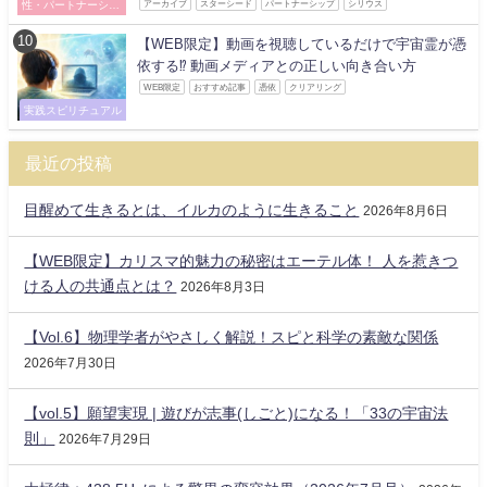
性・パートナーシッ
アーカイブ
スターシード
パートナーシップ
シリウス
プ
【WEB限定】動画を視聴しているだけで宇宙霊が憑
依する⁉ 動画メディアとの正しい向き合い方
WEB限定
おすすめ記事
憑依
クリアリング
実践スピリチュアル
最近の投稿
目醒めて生きるとは、イルカのように生きること
2026年8月6日
【WEB限定】カリスマ的魅力の秘密はエーテル体！ 人を惹きつ
ける人の共通点とは？
2026年8月3日
【Vol.6】物理学者がやさしく解説！スピと科学の素敵な関係
2026年7月30日
【vol.5】願望実現 | 遊びが志事(しごと)になる！「33の宇宙法
則」
2026年7月29日