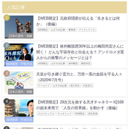
人気記事
【WEB限定】元政府隠密が伝える「生きるとは何
か」（後編）
WEB限定
おすすめ記事
審神者
アトランティス
日本の霊性・覚醒
【WEB限定】体外離脱歴30年以上の梅田尚宏さんに
聞く！ どんな宇宙存在と出会える？ アンドロメダ星
人からの衝撃のメッセージとは？
地球開星・宇宙交流
WEB限定
おすすめ記事
体外離脱
梅田尚宏
天皇が引き継ぐ霊力と、万世一系の血筋を守る人々
（2020年7月号）
アーカイブ
おすすめ記事
保江邦夫
天皇霊力
日本の霊性・覚醒
【WEB限定】29次元を旅する天才チャネラー IQ168
の超未来視で 「人生の世界線」を動かす（後編）
スピリチュアル
チャネリング
WEB限定
潜在意識
地球開星・宇宙交流