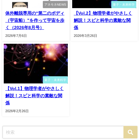
アネモネNEWS
量子・未来科学
体外離脱専用の“第二のボディ
【Vol.2】物理学者がやさしく
（宇宙船）”を作って宇宙を歩
解説！スピと科学の素敵な関
く（2026年8月号）
係
2026年7月6日
2026年3月26日
量子・未来科学
【Vol.1】物理学者がやさしく
解説！スピと科学の素敵な関
係
2026年2月26日