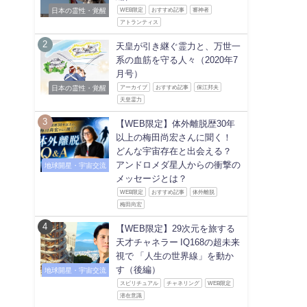
日本の霊性・覚醒
WEB限定
おすすめ記事
審神者
アトランティス
天皇が引き継ぐ霊力と、万世一
系の血筋を守る人々（2020年7
月号）
日本の霊性・覚醒
アーカイブ
おすすめ記事
保江邦夫
天皇霊力
【WEB限定】体外離脱歴30年
以上の梅田尚宏さんに聞く！
どんな宇宙存在と出会える？
アンドロメダ星人からの衝撃の
地球開星・宇宙交流
メッセージとは？
WEB限定
おすすめ記事
体外離脱
梅田尚宏
【WEB限定】29次元を旅する
天才チャネラー IQ168の超未来
視で 「人生の世界線」を動か
す（後編）
地球開星・宇宙交流
スピリチュアル
チャネリング
WEB限定
潜在意識