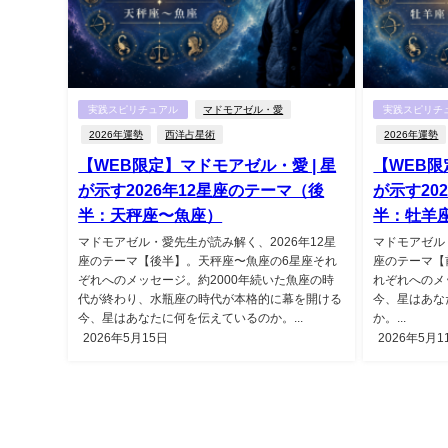
実践スピリチュアル
マドモアゼル・愛
実践スピリチ
2026年運勢
西洋占星術
2026年運勢
【WEB限定】マドモアゼル・愛 | 星
【WEB限
が示す2026年12星座のテーマ（後
が示す20
半：天秤座〜魚座）
半：牡羊
マドモアゼル・愛先生が読み解く、2026年12星
マドモアゼル
座のテーマ【後半】。天秤座〜魚座の6星座それ
座のテーマ【
ぞれへのメッセージ。約2000年続いた魚座の時
れぞれへのメ
代が終わり、水瓶座の時代が本格的に幕を開ける
今、星はあな
今、星はあなたに何を伝えているのか。...
か。...
2026年5月15日
2026年5月1