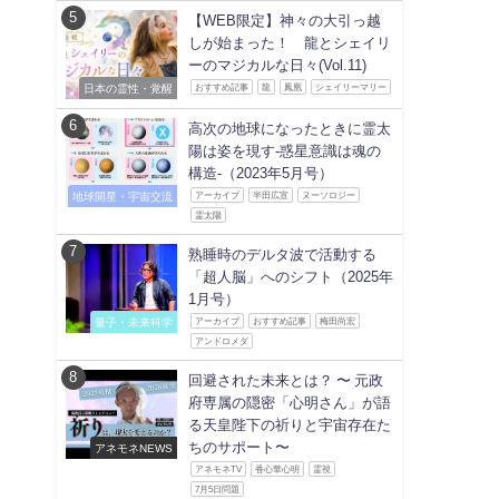
【WEB限定】神々の大引っ越
しが始まった！ 龍とシェイリ
ーのマジカルな日々(Vol.11)
日本の霊性・覚醒
おすすめ記事
龍
鳳凰
シェイリーマリー
高次の地球になったときに霊太
陽は姿を現す-惑星意識は魂の
構造-（2023年5月号）
地球開星・宇宙交流
アーカイブ
半田広宣
ヌーソロジー
霊太陽
熟睡時のデルタ波で活動する
「超人脳」へのシフト（2025年
1月号）
量子・未来科学
アーカイブ
おすすめ記事
梅田尚宏
アンドロメダ
回避された未来とは？ 〜 元政
府専属の隠密「心明さん」が語
る天皇陛下の祈りと宇宙存在た
ちのサポート〜
アネモネNEWS
アネモネTV
香心華心明
霊視
7月5日問題