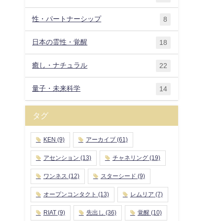
性・パートナーシップ
8
日本の霊性・覚醒
18
癒し・ナチュラル
22
量子・未来科学
14
タグ
KEN
(9)
アーカイブ
(61)
アセンション
(13)
チャネリング
(19)
ワンネス
(12)
スターシード
(9)
オープンコンタクト
(13)
レムリア
(7)
RIAT
(9)
先出し
(36)
覚醒
(10)