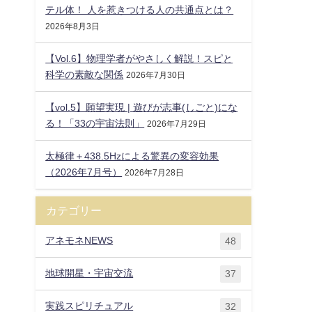
テル体！ 人を惹きつける人の共通点とは？
2026年8月3日
【Vol.6】物理学者がやさしく解説！スピと
科学の素敵な関係
2026年7月30日
【vol.5】願望実現 | 遊びが志事(しごと)にな
る！「33の宇宙法則」
2026年7月29日
太極律＋438.5Hzによる驚異の変容効果
（2026年7月号）
2026年7月28日
カテゴリー
アネモネNEWS
48
地球開星・宇宙交流
37
実践スピリチュアル
32