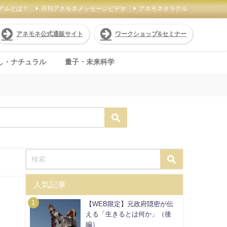
アルとは？
月刊アネモネメッセージビデオ
アネモネオラクル
アネモネ公式通販サイト
ワークショップ&セミナー
し・ナチュラル
量子・未来科学
人気記事
【WEB限定】元政府隠密が伝
える「生きるとは何か」（後
編）