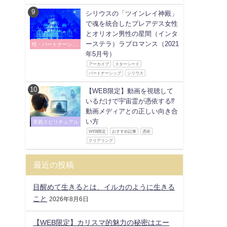
シリウスの「ツインレイ神殿」
で魂を統合したプレアデス女性
とオリオン男性の星間（インタ
ーステラ）ラブロマンス（2021
性・パートナーシッ
プ
年5月号）
アーカイブ
スターシード
パートナーシップ
シリウス
【WEB限定】動画を視聴して
いるだけで宇宙霊が憑依する⁉
動画メディアとの正しい向き合
い方
実践スピリチュアル
WEB限定
おすすめ記事
憑依
クリアリング
最近の投稿
目醒めて生きるとは、イルカのように生きる
こと
2026年8月6日
【WEB限定】カリスマ的魅力の秘密はエー