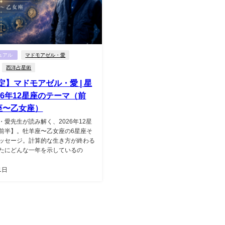
ュアル
マドモアゼル・愛
西洋占星術
定】マドモアゼル・愛 | 星
26年12星座のテーマ（前
座〜乙女座）
・愛先生が読み解く、2026年12星
前半】。牡羊座〜乙女座の6星座そ
ッセージ。計算的な生き方が終わる
たにどんな一年を示しているの
1日