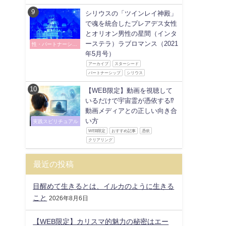
シリウスの「ツインレイ神殿」
で魂を統合したプレアデス女性
とオリオン男性の星間（インタ
ーステラ）ラブロマンス（2021
性・パートナーシッ
プ
年5月号）
アーカイブ
スターシード
パートナーシップ
シリウス
【WEB限定】動画を視聴して
いるだけで宇宙霊が憑依する⁉
動画メディアとの正しい向き合
い方
実践スピリチュアル
WEB限定
おすすめ記事
憑依
クリアリング
最近の投稿
目醒めて生きるとは、イルカのように生きる
こと
2026年8月6日
【WEB限定】カリスマ的魅力の秘密はエー