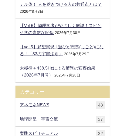
テル体！ 人を惹きつける人の共通点とは？
2026年8月3日
【Vol.6】物理学者がやさしく解説！スピと
科学の素敵な関係
2026年7月30日
【vol.5】願望実現 | 遊びが志事(しごと)にな
る！「33の宇宙法則」
2026年7月29日
太極律＋438.5Hzによる驚異の変容効果
（2026年7月号）
2026年7月28日
カテゴリー
アネモネNEWS
48
地球開星・宇宙交流
37
実践スピリチュアル
32