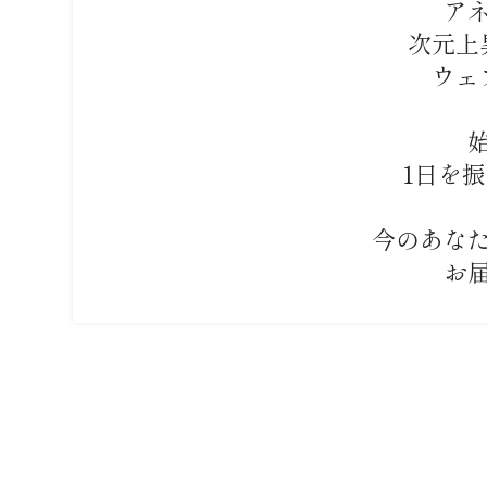
ア
次元上
ウェ
1日を
今のあな
お