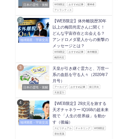
日本の霊性・覚醒
WEB限定
おすすめ記事
審神者
アトランティス
【WEB限定】体外離脱歴30年
以上の梅田尚宏さんに聞く！
どんな宇宙存在と出会える？
アンドロメダ星人からの衝撃の
地球開星・宇宙交流
メッセージとは？
WEB限定
おすすめ記事
体外離脱
梅田尚宏
天皇が引き継ぐ霊力と、万世一
系の血筋を守る人々（2020年7
月号）
日本の霊性・覚醒
アーカイブ
おすすめ記事
保江邦夫
天皇霊力
【WEB限定】29次元を旅する
天才チャネラー IQ168の超未来
視で 「人生の世界線」を動か
す（後編）
地球開星・宇宙交流
スピリチュアル
チャネリング
WEB限定
潜在意識