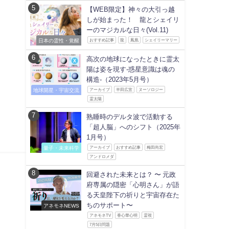
【WEB限定】神々の大引っ越
しが始まった！ 龍とシェイリ
ーのマジカルな日々(Vol.11)
日本の霊性・覚醒
おすすめ記事
龍
鳳凰
シェイリーマリー
高次の地球になったときに霊太
陽は姿を現す-惑星意識は魂の
構造-（2023年5月号）
地球開星・宇宙交流
アーカイブ
半田広宣
ヌーソロジー
霊太陽
熟睡時のデルタ波で活動する
「超人脳」へのシフト（2025年
1月号）
量子・未来科学
アーカイブ
おすすめ記事
梅田尚宏
アンドロメダ
回避された未来とは？ 〜 元政
府専属の隠密「心明さん」が語
る天皇陛下の祈りと宇宙存在た
ちのサポート〜
アネモネNEWS
アネモネTV
香心華心明
霊視
7月5日問題