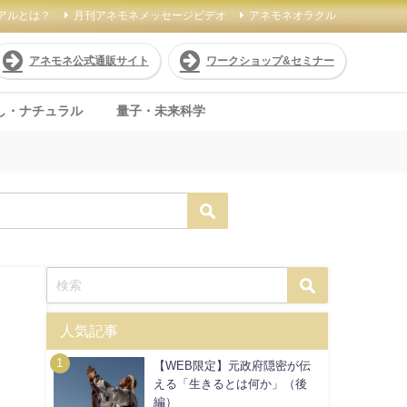
アルとは？
月刊アネモネメッセージビデオ
アネモネオラクル
アネモネ公式通販サイト
ワークショップ&セミナー
し・ナチュラル
量子・未来科学
人気記事
【WEB限定】元政府隠密が伝
える「生きるとは何か」（後
編）