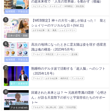
の超未来視で 「人生の世界線」を動かす（後編）
スピリチュアル
チャネリング
WEB限定
潜在意識
地球開星・宇宙交流
【WEB限定】神々の大引っ越しが始まった！ 龍と
シェイリーのマジカルな日々(Vol.11)
おすすめ記事
龍
鳳凰
シェイリーマリー
日本の霊性・覚醒
高次の地球になったときに霊太陽は姿を現す-惑星意
識は魂の構造-（2023年5月号）
アーカイブ
半田広宣
ヌーソロジー
霊太陽
地球開星・宇宙交流
熟睡時のデルタ波で活動する「超人脳」へのシフト
（2025年1月号）
アーカイブ
おすすめ記事
梅田尚宏
アンドロメダ
量子・未来科学
回避された未来とは？ 〜 元政府専属の隠密「心明さ
ん」が語る天皇陛下の祈りと宇宙存在たちのサポー
ト〜
アネモネNEWS
アネモネTV
香心華心明
霊視
7月5日問題