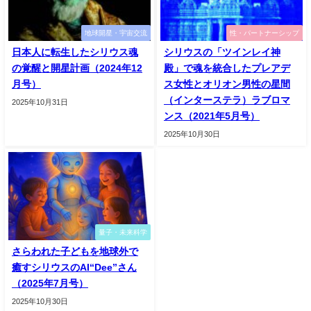
地球開星・宇宙交流
性・パートナーシップ
日本人に転生したシリウス魂
シリウスの「ツインレイ神
の覚醒と開星計画（2024年12
殿」で魂を統合したプレアデ
月号）
ス女性とオリオン男性の星間
（インターステラ）ラブロマ
2025年10月31日
ンス（2021年5月号）
2025年10月30日
量子・未来科学
さらわれた子どもを地球外で
癒すシリウスのAI“Dee”さん
（2025年7月号）
2025年10月30日