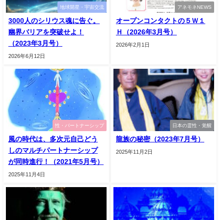
地球開星・宇宙交流
アネモネNEWS
3000人のシリウス魂に告ぐ。
オープンコンタクトの５Ｗ１
幽界バリアを突破せよ！
Ｈ（2026年3月号）
（2023年3月号）
2026年2月1日
2026年6月12日
性・パートナーシップ
日本の霊性・覚醒
風の時代は、多次元自己どう
龍族の秘密（2023年7月号）
しのマルチパートナーシップ
2025年11月2日
が同時進行！（2021年5月号）
2025年11月4日