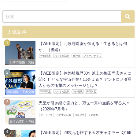
人気記事
【WEB限定】元政府隠密が伝える「生きるとは何
か」（後編）
WEB限定
おすすめ記事
審神者
アトランティス
日本の霊性・覚醒
【WEB限定】体外離脱歴30年以上の梅田尚宏さんに
聞く！ どんな宇宙存在と出会える？ アンドロメダ星
人からの衝撃のメッセージとは？
地球開星・宇宙交流
WEB限定
おすすめ記事
体外離脱
梅田尚宏
天皇が引き継ぐ霊力と、万世一系の血筋を守る人々
（2020年7月号）
アーカイブ
おすすめ記事
保江邦夫
天皇霊力
日本の霊性・覚醒
【WEB限定】29次元を旅する天才チャネラー IQ168