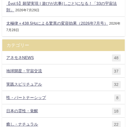
【vol.5】願望実現 | 遊びが志事(しごと)になる！「33の宇宙法
則」
2026年7月29日
太極律＋438.5Hzによる驚異の変容効果（2026年7月号）
2026年
7月28日
カテゴリー
アネモネNEWS
48
地球開星・宇宙交流
37
実践スピリチュアル
32
性・パートナーシップ
8
日本の霊性・覚醒
18
癒し・ナチュラル
22