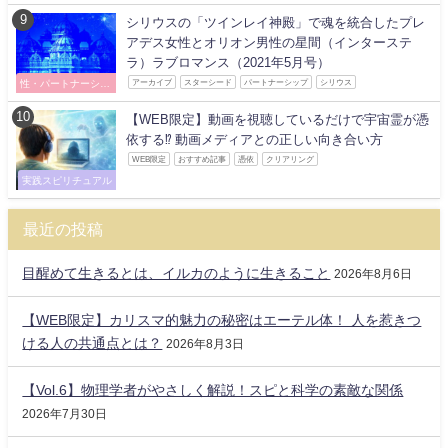
シリウスの「ツインレイ神殿」で魂を統合したプレ
アデス女性とオリオン男性の星間（インターステ
ラ）ラブロマンス（2021年5月号）
性・パートナーシッ
アーカイブ
スターシード
パートナーシップ
シリウス
プ
【WEB限定】動画を視聴しているだけで宇宙霊が憑
依する⁉ 動画メディアとの正しい向き合い方
WEB限定
おすすめ記事
憑依
クリアリング
実践スピリチュアル
最近の投稿
目醒めて生きるとは、イルカのように生きること
2026年8月6日
【WEB限定】カリスマ的魅力の秘密はエーテル体！ 人を惹きつ
ける人の共通点とは？
2026年8月3日
【Vol.6】物理学者がやさしく解説！スピと科学の素敵な関係
2026年7月30日