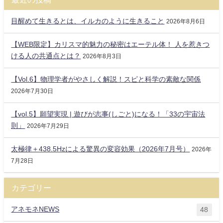
目醒めて生きるとは、イルカのように生きること
2026年8月6日
【WEB限定】カリスマ的魅力の秘密はエーテル体！ 人を惹きつ
ける人の共通点とは？
2026年8月3日
【Vol.6】物理学者がやさしく解説！スピと科学の素敵な関係
2026年7月30日
【vol.5】願望実現 | 遊びが志事(しごと)になる！「33の宇宙法
則」
2026年7月29日
太極律＋438.5Hzによる驚異の変容効果（2026年7月号）
2026年
7月28日
カテゴリー
アネモネNEWS
48