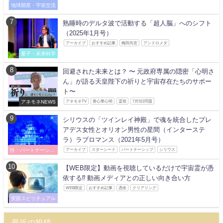
地球開星・宇宙交流
熟睡時のデルタ波で活動する「超人脳」へのシフト
（2025年1月号）
アーカイブ
おすすめ記事
梅田尚宏
アンドロメダ
量子・未来科学
回避された未来とは？ 〜 元政府専属の隠密「心明さ
ん」が語る天皇陛下の祈りと宇宙存在たちのサポー
ト〜
アネモネNEWS
アネモネTV
香心華心明
霊視
7月5日問題
シリウスの「ツインレイ神殿」で魂を統合したプレ
アデス女性とオリオン男性の星間（インターステ
ラ）ラブロマンス（2021年5月号）
性・パートナーシッ
アーカイブ
スターシード
パートナーシップ
シリウス
プ
【WEB限定】動画を視聴しているだけで宇宙霊が憑
依する⁉ 動画メディアとの正しい向き合い方
WEB限定
おすすめ記事
憑依
クリアリング
実践スピリチュアル
最近の投稿