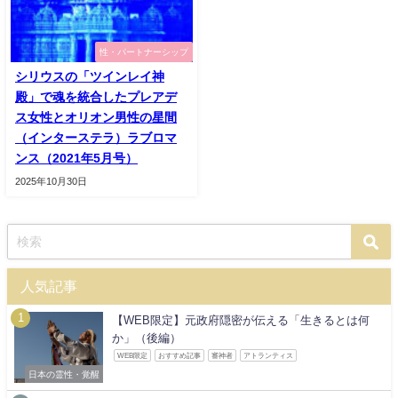
性・パートナーシップ
シリウスの「ツインレイ神
殿」で魂を統合したプレアデ
ス女性とオリオン男性の星間
（インターステラ）ラブロマ
ンス（2021年5月号）
2025年10月30日
人気記事
【WEB限定】元政府隠密が伝える「生きるとは何
か」（後編）
WEB限定
おすすめ記事
審神者
アトランティス
日本の霊性・覚醒