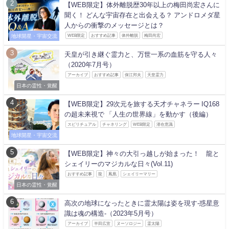
【WEB限定】体外離脱歴30年以上の梅田尚宏さんに
聞く！ どんな宇宙存在と出会える？ アンドロメダ星
人からの衝撃のメッセージとは？
地球開星・宇宙交流
WEB限定
おすすめ記事
体外離脱
梅田尚宏
天皇が引き継ぐ霊力と、万世一系の血筋を守る人々
（2020年7月号）
アーカイブ
おすすめ記事
保江邦夫
天皇霊力
日本の霊性・覚醒
【WEB限定】29次元を旅する天才チャネラー IQ168
の超未来視で 「人生の世界線」を動かす（後編）
スピリチュアル
チャネリング
WEB限定
潜在意識
地球開星・宇宙交流
【WEB限定】神々の大引っ越しが始まった！ 龍と
シェイリーのマジカルな日々(Vol.11)
おすすめ記事
龍
鳳凰
シェイリーマリー
日本の霊性・覚醒
高次の地球になったときに霊太陽は姿を現す-惑星意
識は魂の構造-（2023年5月号）
アーカイブ
半田広宣
ヌーソロジー
霊太陽