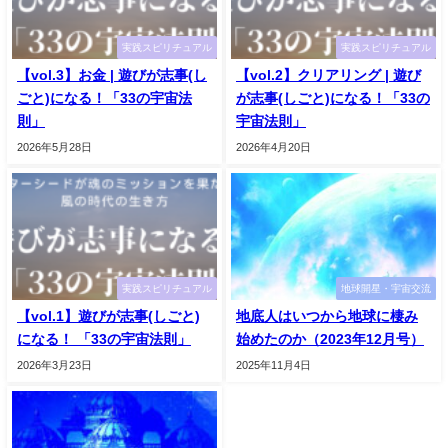
実践スピリチュアル
実践スピリチュアル
【vol.3】お金 | 遊びが志事(し
【vol.2】クリアリング | 遊び
ごと)になる！「33の宇宙法
が志事(しごと)になる！「33の
則」
宇宙法則」
2026年5月28日
2026年4月20日
実践スピリチュアル
地球開星・宇宙交流
【vol.1】遊びが志事(しごと)
地底人はいつから地球に棲み
になる！ 「33の宇宙法則」
始めたのか（2023年12月号）
2026年3月23日
2025年11月4日