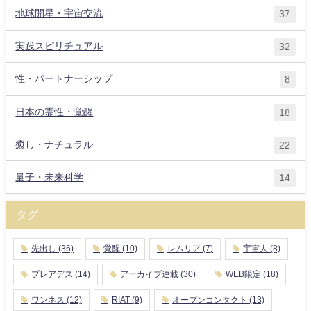
地球開星・宇宙交流
37
実践スピリチュアル
32
性・パートナーシップ
8
日本の霊性・覚醒
18
癒し・ナチュラル
22
量子・未来科学
14
タグ
先出し
(36)
覚醒
(10)
レムリア
(7)
宇宙人
(8)
プレアデス
(14)
アーカイブ連載
(30)
WEB限定
(18)
ワンネス
(12)
RIAT
(9)
オープンコンタクト
(13)