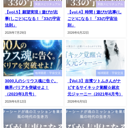
実践スピリチュアル
実践スピリチュアル
【vol.5】願望実現 | 遊びが志
【vol.4】時間 | 遊びが志事(し
事(しごと)になる！「33の宇宙
ごと)になる！「33の宇宙法
法則」
則」
2026年7月29日
2026年6月22日
地球開星・宇宙交流
地球開星・宇宙交流
3000人のシリウス魂に告ぐ。
【Vol.3】吉濱ツトムさんがナ
幽界バリアを突破せよ！
ビするサイキック覚醒☆超次
（2023年3月号）
元ジャーニー（2021年4月号）
2026年6月12日
2026年6月5日