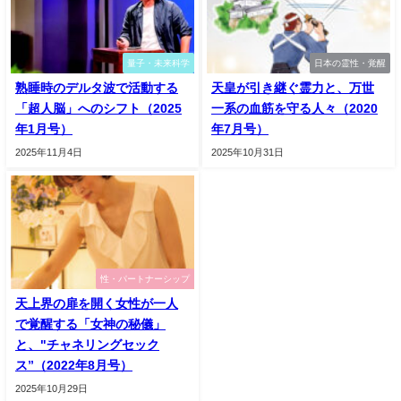
量子・未来科学
日本の霊性・覚醒
熟睡時のデルタ波で活動する
天皇が引き継ぐ霊力と、万世
「超人脳」へのシフト（2025
一系の血筋を守る人々（2020
年1月号）
年7月号）
2025年11月4日
2025年10月31日
性・パートナーシップ
天上界の扉を開く女性が一人
で覚醒する「女神の秘儀」
と、"チャネリングセック
ス”（2022年8月号）
2025年10月29日