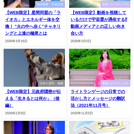
地球開星・宇宙交流
実践スピリチュアル
【WEB限定】星間同盟の「ラ
【WEB限定】動画を視聴して
イオカ」とエネルギー体を交
いるだけで宇宙霊が憑依する⁉
換！ “火の中へ歩く”チャネリ
動画メディアとの正しい向き
ングと上達の極意とは
合い方
2026年3月16日
2026年3月2日
日本の霊性・覚醒
実践スピリチュアル
【WEB限定】元政府隠密が伝
ライトランゲージの日常での
える「生きるとは何か」（後
活かし方とメッセージの翻訳
編）
法（2021年11月号）
2026年2月9日
2025年11月5日