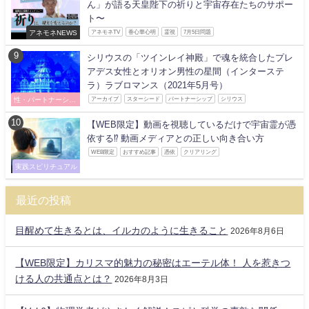
ん」が語る天皇陛下の祈りと宇宙存在たちのサポー
ト〜
アネモネNEWS
アネモネTV
香心華心明
霊視
7月5日問題
シリウスの「ツインレイ神殿」で魂を統合したプレ
アデス女性とオリオン男性の星間（インターステ
ラ）ラブロマンス（2021年5月号）
性・パートナーシッ
アーカイブ
スターシード
パートナーシップ
シリウス
プ
【WEB限定】動画を視聴しているだけで宇宙霊が憑
依する⁉ 動画メディアとの正しい向き合い方
WEB限定
おすすめ記事
憑依
クリアリング
実践スピリチュアル
最近の投稿
目醒めて生きるとは、イルカのように生きること
2026年8月6日
【WEB限定】カリスマ的魅力の秘密はエーテル体！ 人を惹きつ
ける人の共通点とは？
2026年8月3日