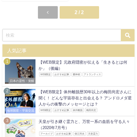
2 / 2
人気記事
【WEB限定】元政府隠密が伝える「生きるとは何
か」（後編）
WEB限定
おすすめ記事
審神者
アトランティス
日本の霊性・覚醒
【WEB限定】体外離脱歴30年以上の梅田尚宏さんに
聞く！ どんな宇宙存在と出会える？ アンドロメダ星
人からの衝撃のメッセージとは？
地球開星・宇宙交流
WEB限定
おすすめ記事
体外離脱
梅田尚宏
天皇が引き継ぐ霊力と、万世一系の血筋を守る人々
（2020年7月号）
アーカイブ
おすすめ記事
保江邦夫
天皇霊力