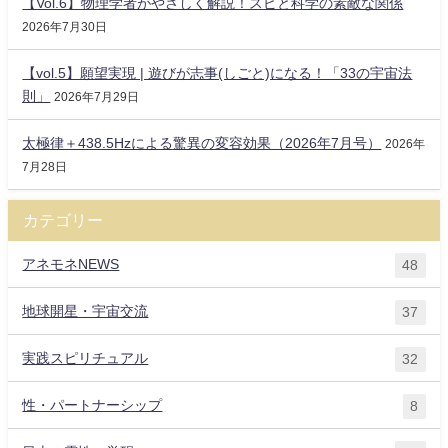
【Vol.6】物理学者がやさしく解説！スピと科学の素敵な関係
2026年7月30日
【vol.5】願望実現 | 遊びが志事(しごと)になる！「33の宇宙法
則」
2026年7月29日
太極律＋438.5Hzによる驚異の変容効果（2026年7月号）
2026年
7月28日
カテゴリー
アネモネNEWS
48
地球開星・宇宙交流
37
実践スピリチュアル
32
性・パートナーシップ
8