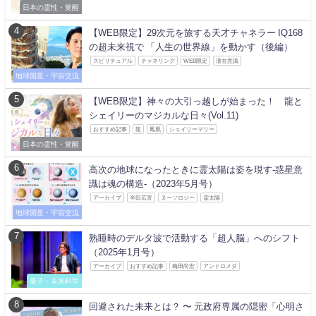
日本の霊性・覚醒
【WEB限定】29次元を旅する天才チャネラー IQ168
の超未来視で 「人生の世界線」を動かす（後編）
スピリチュアル
チャネリング
WEB限定
潜在意識
地球開星・宇宙交流
【WEB限定】神々の大引っ越しが始まった！ 龍と
シェイリーのマジカルな日々(Vol.11)
おすすめ記事
龍
鳳凰
シェイリーマリー
日本の霊性・覚醒
高次の地球になったときに霊太陽は姿を現す-惑星意
識は魂の構造-（2023年5月号）
アーカイブ
半田広宣
ヌーソロジー
霊太陽
地球開星・宇宙交流
熟睡時のデルタ波で活動する「超人脳」へのシフト
（2025年1月号）
アーカイブ
おすすめ記事
梅田尚宏
アンドロメダ
量子・未来科学
回避された未来とは？ 〜 元政府専属の隠密「心明さ