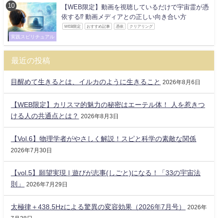
【WEB限定】動画を視聴しているだけで宇宙霊が憑
依する⁉ 動画メディアとの正しい向き合い方
WEB限定
おすすめ記事
憑依
クリアリング
実践スピリチュアル
最近の投稿
目醒めて生きるとは、イルカのように生きること
2026年8月6日
【WEB限定】カリスマ的魅力の秘密はエーテル体！ 人を惹きつ
ける人の共通点とは？
2026年8月3日
【Vol.6】物理学者がやさしく解説！スピと科学の素敵な関係
2026年7月30日
【vol.5】願望実現 | 遊びが志事(しごと)になる！「33の宇宙法
則」
2026年7月29日
太極律＋438.5Hzによる驚異の変容効果（2026年7月号）
2026年