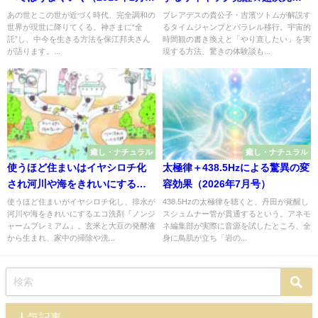
号）
ャーニー（2021年10月号）
あの世とこの世が近づく時代、完全調和の
プレアデスの貴公子・吉濱ツトムが解説す
世界が現世に降りてくる。神さまに“全
るタイムジャンプとパラレル移行。宇宙的
託”し、中今を生きる方法を保江邦夫さん
時間観の書き換えと「やり直したい」を実
が語ります。...
現する方法、驚きの体験談も...
癒し・ナチュラル
癒し・ナチュラル
使うほど住まいはイヤシロチ化
太極律＋438.5Hzによる驚異の変
され河川や海をきれいにする
容効果（2026年7月号）
『ノンジャームプレミアム』
使うほど住まいがイヤシロチ化し、排水が
438.5Hzの太極律を聴くと、丹田が覚醒し
河川や海をきれいにするエコ洗剤『ノンジ
スシュムナー管が貫通するという。アネモ
（2026年4月号）
ャームプレミアム』。玄米と大豆の発酵液
ネ編集部が実際に音源を試したところ、全
から生まれ、家中の掃除や洗...
身に鳥肌が立ち「岩の...
人気記事