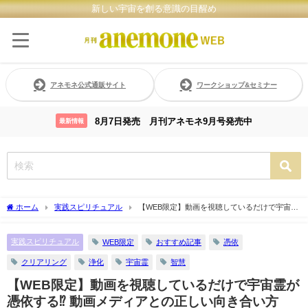
新しい宇宙を創る意識の目醒め
アネモネ公式通販サイト
ワークショップ&セミナー
8月7日発売 月刊アネモネ9月号発売中
最新情報
ホーム
実践スピリチュアル
【WEB限定】動画を視聴しているだけで宇宙霊
が憑依する⁉ 動画メディアとの正しい向き合い方
実践スピリチュアル
WEB限定
おすすめ記事
憑依
クリアリング
浄化
宇宙霊
智慧
【WEB限定】動画を視聴しているだけで宇宙霊が
憑依する⁉ 動画メディアとの正しい向き合い方