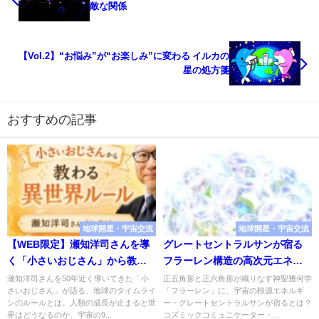
敵な関係
【Vol.2】“お悩み”が“お楽しみ”に変わる イルカの
星の処方箋
おすすめの記事
地球開星・宇宙交流
地球開星・宇宙交流
【WEB限定】瀬知洋司さんを導
グレートセントラルサンが宿る
く「小さいおじさん」から教わ
フラーレン構造の高次元エネル
る異世界の“消滅”ルール
ギー循環（2019年11月号）
瀬知洋司さんを50年近く導いてきた「小
正五角形と正六角形が織りなす神聖幾何学
さいおじさん」が語る、地球のタイムライ
「フラーレン」に、宇宙の根源エネルギ
ンのルールとは。人類の成長が止まると世
ー・グレートセントラルサンが宿るとは？
界はどうなるのか、宇宙の9...
コズミックコミュニケーター・...