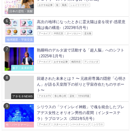
おすすめ記事
龍
鳳凰
シェイリーマリー
日本の霊性・覚醒
高次の地球になったときに霊太陽は姿を現す-惑星意
識は魂の構造-（2023年5月号）
アーカイブ
半田広宣
ヌーソロジー
霊太陽
地球開星・宇宙交流
熟睡時のデルタ波で活動する「超人脳」へのシフト
（2025年1月号）
アーカイブ
おすすめ記事
梅田尚宏
アンドロメダ
量子・未来科学
回避された未来とは？ 〜 元政府専属の隠密「心明さ
ん」が語る天皇陛下の祈りと宇宙存在たちのサポー
ト〜
アネモネNEWS
アネモネTV
香心華心明
霊視
7月5日問題
シリウスの「ツインレイ神殿」で魂を統合したプレ
アデス女性とオリオン男性の星間（インターステ
ラ）ラブロマンス（2021年5月号）
性・パートナーシッ
アーカイブ
スターシード
パートナーシップ
シリウス
プ