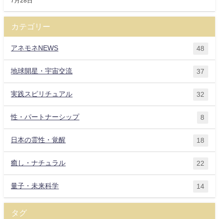
7月28日
カテゴリー
アネモネNEWS
48
地球開星・宇宙交流
37
実践スピリチュアル
32
性・パートナーシップ
8
日本の霊性・覚醒
18
癒し・ナチュラル
22
量子・未来科学
14
タグ