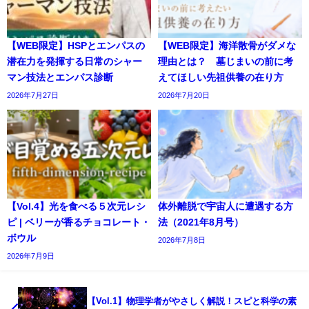
【WEB限定】HSPとエンパスの
【WEB限定】海洋散骨がダメな
潜在力を発揮する日常のシャー
理由とは？ 墓じまいの前に考
マン技法とエンパス診断
えてほしい先祖供養の在り方
2026年7月27日
2026年7月20日
【Vol.4】光を食べる５次元レシ
体外離脱で宇宙人に遭遇する方
ピ | ベリーが香るチョコレート・
法（2021年8月号）
ボウル
2026年7月8日
2026年7月9日
【Vol.1】物理学者がやさしく解説！スピと科学の素