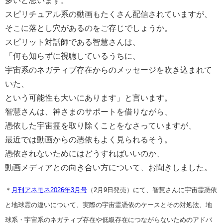
多いと思います。
スピリチュアル系の動画もたくさん配信されていますが、
そこに落とし穴があるのをご存じでしょうか。
スピリット対話師である智慧さんは、
「何も知らずに視聴しているうちに、
宇宙系のネガティブ存在からのメッセージを吹き込まれて
いた、
という可能性も大いにあります」と言います。
智慧さんは、神さまのサポートを借りながら、
憑依した宇宙霊を取り除くことをなさっていますが、
最近では動画からの憑依もよく見られるそう。
憑依されないためにはどうすればいいのか、
動画メディアとの向き合い方について、お聞きしました。
＊
月刊アネモネ2026年3月号
（2月9日発売）にて、智慧さんに宇宙霊憑依
と地球霊の違いについて、実際の宇宙霊憑依のケースとその対処法、地
球系・宇宙系のネガティブ存在や低級存在につながらないためのアドバ