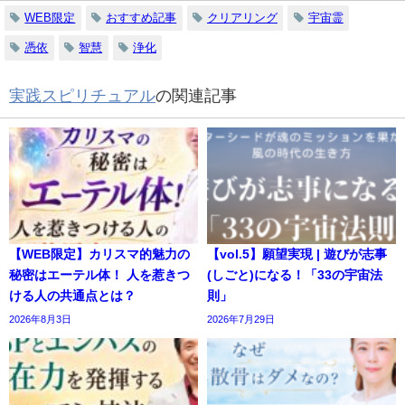
WEB限定
おすすめ記事
クリアリング
宇宙霊
憑依
智慧
浄化
実践スピリチュアル
の関連記事
【WEB限定】カリスマ的魅力の
【vol.5】願望実現 | 遊びが志事
秘密はエーテル体！ 人を惹きつ
(しごと)になる！「33の宇宙法
ける人の共通点とは？
則」
2026年8月3日
2026年7月29日