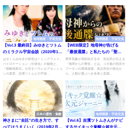
地球開星・宇宙交流
地球開星・宇宙交流
【Vol.3 最終回】みゆきとツトム
【WEB限定】地母神が告げる
のミラクル宇宙会談（2020年12
「最後通牒」と私たちの「聖な
月号）
る責任」
はせくらみゆきの前世はヘミングウェイ。
異常気象が深刻化する今、先住民が伝える
バイロケーション（分体化）の秘術と、
「地球からの警告」とは。コギ族の預言や
『移動祝祭日』が示すパラレルアセンショ
ブータンの環境保護、高次存在の視点か
ンの真実。吉濱ツトムとの宇宙...
ら、人類が選ぶべき未来と意識...
日本の霊性・覚醒
地球開星・宇宙交流
神さまに”全託”の生き方で、す
【Vol.6】吉濱ツトムさんがナビ
べてはうまくいく（2019年2月
するサイキック覚醒☆超次元ジ