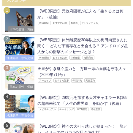
【WEB限定】元政府隠密が伝える「生きるとは何
か」（後編）
WEB限定
おすすめ記事
審神者
アトランティス
日本の霊性・覚醒
【WEB限定】体外離脱歴30年以上の梅田尚宏さんに
聞く！ どんな宇宙存在と出会える？ アンドロメダ星
人からの衝撃のメッセージとは？
地球開星・宇宙交流
WEB限定
おすすめ記事
体外離脱
梅田尚宏
天皇が引き継ぐ霊力と、万世一系の血筋を守る人々
（2020年7月号）
アーカイブ
おすすめ記事
保江邦夫
天皇霊力
日本の霊性・覚醒
【WEB限定】29次元を旅する天才チャネラー IQ168
の超未来視で 「人生の世界線」を動かす（後編）
スピリチュアル
チャネリング
WEB限定
潜在意識
地球開星・宇宙交流
【WEB限定】神々の大引っ越しが始まった！ 龍と
シェイリーのマジカルな日々(Vol.11)