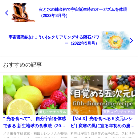
火と水の錬金術で宇宙誕生時のオーガズムを体現
（2022年8月号）
宇宙霊憑依(ひょうい)をクリアリングする隕石パワ
ー（2022年5月号）
おすすめの記事
癒し・ナチュラル
実践スピリチュアル
“ 光を食べて”、 自分宇宙を体感
【Vol.3】光を食べる５次元レシ
できる 新生地球の食事法（2019
ピ | 変容の風に宣る年初めの慶び
年3月号）
の膳
メタ栄養学研究家・福田カレンさんが提唱
料理は宇宙と自然界の光を結ぶ、スピリチ