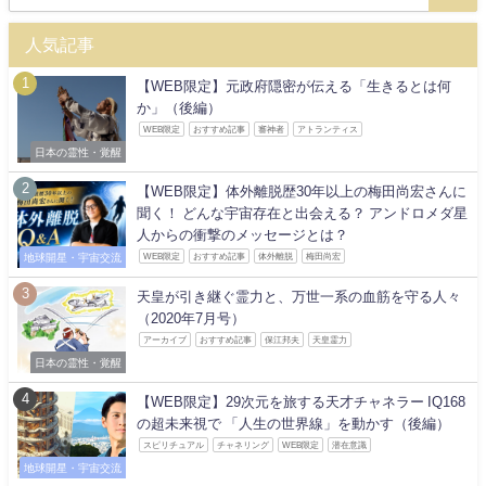
人気記事
【WEB限定】元政府隠密が伝える「生きるとは何
か」（後編）
WEB限定
おすすめ記事
審神者
アトランティス
日本の霊性・覚醒
【WEB限定】体外離脱歴30年以上の梅田尚宏さんに
聞く！ どんな宇宙存在と出会える？ アンドロメダ星
人からの衝撃のメッセージとは？
地球開星・宇宙交流
WEB限定
おすすめ記事
体外離脱
梅田尚宏
天皇が引き継ぐ霊力と、万世一系の血筋を守る人々
（2020年7月号）
アーカイブ
おすすめ記事
保江邦夫
天皇霊力
日本の霊性・覚醒
【WEB限定】29次元を旅する天才チャネラー IQ168
の超未来視で 「人生の世界線」を動かす（後編）
スピリチュアル
チャネリング
WEB限定
潜在意識
地球開星・宇宙交流