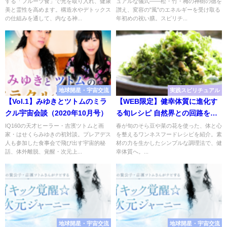
する「フルーツ食」で光を取り入れ、健康
ュアルな儀式——松・竹・梅の神樹の德を
美と霊性を高めます。構造水やデトックス
讃え、変容の"風"のエネルギーを受け取る
の仕組みを通して、内なる神...
年初めの祝い膳。スピリチ...
地球開星・宇宙交流
実践スピリチュアル
【Vol.1】みゆきとツトムのミラ
【WEB限定】健幸体質に進化す
クル宇宙会談（2020年10月号）
る旬レシピ 自然界との回路を開
く「ワンネスフード」とは
IQ160の天才ヒーラー・吉濱ツトムと画
春が旬のそら豆や菜の花を使った、体と心
家・はせくらみゆきの初対談。プレアデス
を整えるワンネスフードレシピを紹介。素
人も参加した食事会で飛び出す宇宙的秘
材の力を生かしたシンプルな調理法で、健
話、体外離脱、覚醒・次元上...
幸体質へ。...
地球開星・宇宙交流
地球開星・宇宙交流