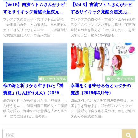
【Vol.5】吉濱ツトムさんがナビ
【Vol.6】吉濱ツトムさんがナビ
するサイキック覚醒☆超次元ジ
するサイキック覚醒☆超次元ジ
ャーニー（2021年6月号）
ャーニー（2021年10月号）
プレアデスの貴公子・吉濱ツトムが語る
プレアデスの貴公子・吉濱ツトムが解説す
「未来世の自分」との遭遇法。風の時代の
るタイムジャンプとパラレル移行。宇宙的
ガイドは先祖でなく未来世——自律訓練法
時間観の書き換えと「やり直したい」を実
で変性意識に入り、宇宙人の自...
現する方法、驚きの体験談も...
癒し・ナチュラル
癒し・ナチュラル
命の海と祈りから生まれた「神
幸運を引き寄せる色とカタチの
寶鹽」(しんぽうえん)（2025年
魔法（2019年3月号）
10月号）
命の海と祈りから生まれた塩、神寶鹽（し
ChatGPT: 色とカタチで周波数を整え、幸
んぽうえん）。健康回復工房所長・工藤清
運を引き寄せます。12分類のマジックカ
敏氏が語る、海水の力と意識を込めた塩作
ラー診断で似合う色を見つけ、癒しと魅力
り、歴史に隠された“塩の真...
を高める実践法を紹...