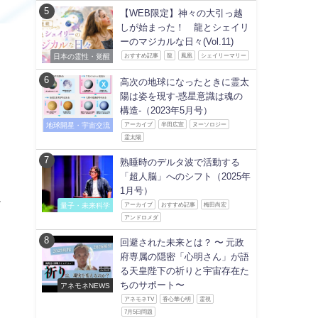
【WEB限定】神々の大引っ越
しが始まった！ 龍とシェイリ
ーのマジカルな日々(Vol.11)
日本の霊性・覚醒
おすすめ記事
龍
鳳凰
シェイリーマリー
高次の地球になったときに霊太
陽は姿を現す-惑星意識は魂の
構造-（2023年5月号）
地球開星・宇宙交流
アーカイブ
半田広宣
ヌーソロジー
と
霊太陽
熟睡時のデルタ波で活動する
「超人脳」へのシフト（2025年
」
1月号）
ド
量子・未来科学
アーカイブ
おすすめ記事
梅田尚宏
アンドロメダ
回避された未来とは？ 〜 元政
府専属の隠密「心明さん」が語
る天皇陛下の祈りと宇宙存在た
！
ちのサポート〜
アネモネNEWS
ま
アネモネTV
香心華心明
霊視
7月5日問題