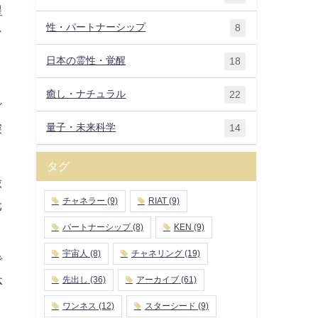
星
性・パートナーシップ
8
ン
日本の霊性・覚醒
18
癒し・ナチュラル
22
ざ
量子・未来科学
深
14
タグ
球
チャネラー
(9)
RIAT
(9)
元
パートナーシップ
(8)
KEN
(9)
宇宙人
(8)
チャネリング
(19)
で
体
先出し
(36)
アーカイブ
(61)
ワンネス
(12)
スターシード
(9)