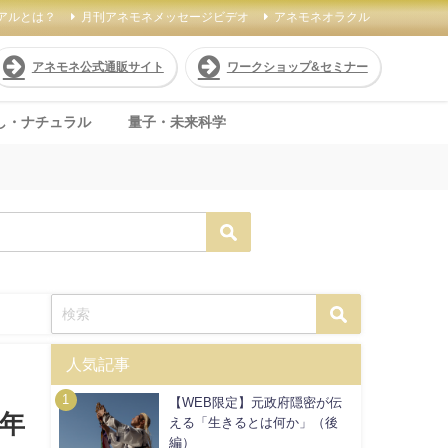
アルとは？
月刊アネモネメッセージビデオ
アネモネオラクル
アネモネ公式通販サイト
ワークショップ&セミナー
し・ナチュラル
量子・未来科学
人気記事
【WEB限定】元政府隠密が伝
2年
える「生きるとは何か」（後
編）