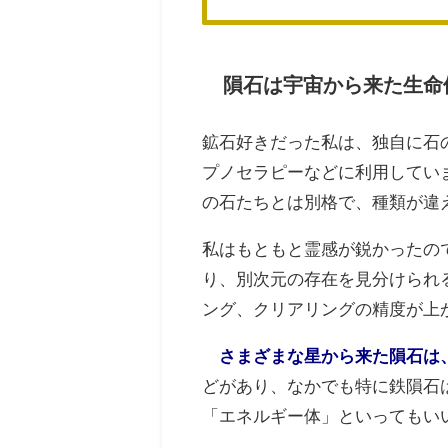
隕石は宇宙から来た生命
鉱石好きだった私は、独自に石
プノセラピーなどに利用してい
の石たちとは別格で、種類が違
私はもともと霊感が鋭かったの
り、別次元
の存在を見分けられ
ング、クリアリングの精度が上
さまざまな星から来た隕石は
どがあり、なかでも特に鉄隕石
「エネルギー体」といってもい