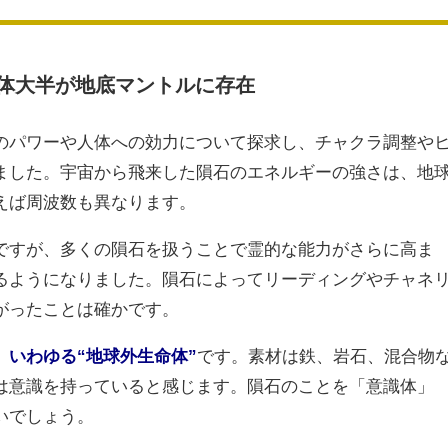
体大半が地底マントルに存在
のパワーや人体への効力について探求し、チャクラ調整や
ました。宇宙から飛来した隕石のエネルギーの強さは、地
えば周波数も異なります。
ですが、多くの隕石を扱うことで霊的な能力がさらに高ま
るようになりました。隕石によってリーディングやチャネ
がったことは確かです。
、いわゆる“地球外生命体”
です。素材は鉄、岩石、混合物
は意識を持っていると感じます。隕石のことを「意識体」
いでしょう。