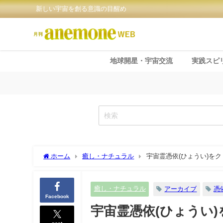
新しい宇宙を創る意識の目醒め
地球開星・宇宙交流
実践スピ
ホーム
癒し・ナチュラル
宇宙霊憑依(ひょうい)をク
癒し・ナチュラル
アーカイブ
憑
Facebook
宇宙霊憑依(ひょうい)