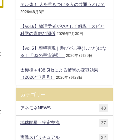
テル体！ 人を惹きつける人の共通点とは？
2026年8月3日
【Vol.6】物理学者がやさしく解説！スピと
科学の素敵な関係
2026年7月30日
ヒ
【vol.5】願望実現 | 遊びが志事(しごと)にな
球
る！「33の宇宙法則」
2026年7月29日
太極律＋438.5Hzによる驚異の変容効果
（2026年7月号）
2026年7月28日
リ
カテゴリー
アネモネNEWS
48
な
地球開星・宇宙交流
37
実践スピリチュアル
32