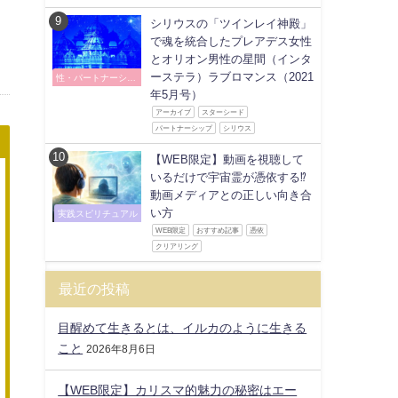
シリウスの「ツインレイ神殿」
で魂を統合したプレアデス女性
とオリオン男性の星間（インタ
ーステラ）ラブロマンス（2021
性・パートナーシッ
プ
年5月号）
アーカイブ
スターシード
パートナーシップ
シリウス
【WEB限定】動画を視聴して
いるだけで宇宙霊が憑依する⁉
動画メディアとの正しい向き合
い方
実践スピリチュアル
WEB限定
おすすめ記事
憑依
クリアリング
最近の投稿
目醒めて生きるとは、イルカのように生きる
こと
2026年8月6日
【WEB限定】カリスマ的魅力の秘密はエー