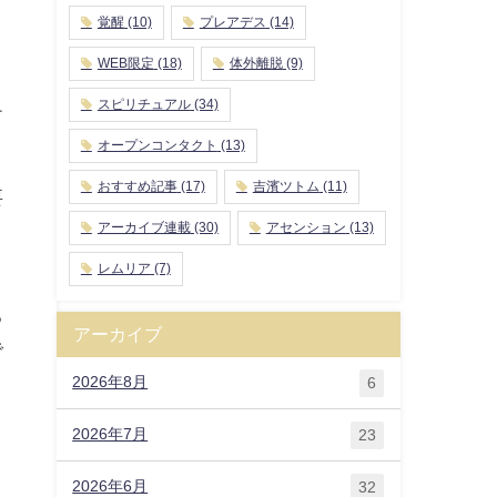
覚醒
(10)
プレアデス
(14)
WEB限定
(18)
体外離脱
(9)
スピリチュアル
(34)
テ
オープンコンタクト
(13)
おすすめ記事
(17)
吉濱ツトム
(11)
要
アーカイブ連載
(30)
アセンション
(13)
、
レムリア
(7)
る
アーカイブ
で
り
2026年8月
6
2026年7月
23
と
2026年6月
32