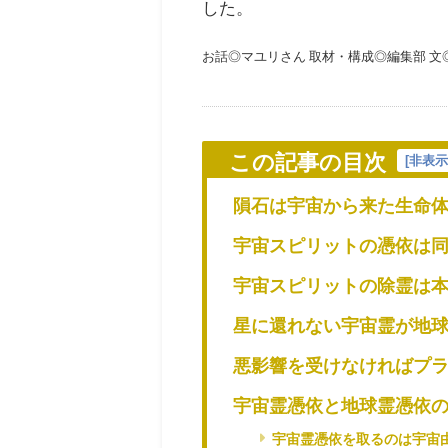
した。
お話◎マユリさん 取材・構成◎編集部 
この記事の目次
[
非表
隕石は宇宙から来た生命
宇宙スピリットの憑依は
宇宙スピリットの除霊は
星に還れない宇宙霊が地
悪影響を受けなければプ
宇宙霊憑依と地球霊憑依
宇宙霊憑依を取るのは宇宙