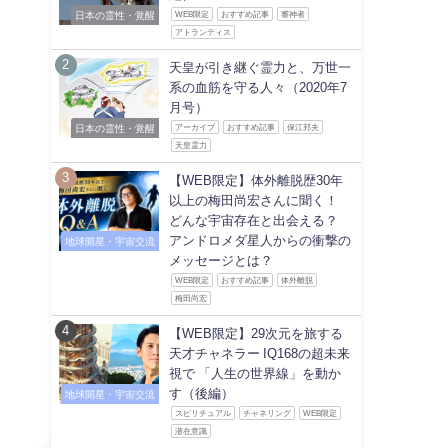
日本の霊性・覚醒
WEB限定
おすすめ記事
審神者
アトランティス
天皇が引き継ぐ霊力と、万世一
系の血筋を守る人々（2020年7
月号）
日本の霊性・覚醒
アーカイブ
おすすめ記事
保江邦夫
天皇霊力
【WEB限定】体外離脱歴30年
以上の梅田尚宏さんに聞く！
どんな宇宙存在と出会える？
アンドロメダ星人からの衝撃の
地球開星・宇宙交流
メッセージとは？
WEB限定
おすすめ記事
体外離脱
梅田尚宏
【WEB限定】29次元を旅する
天才チャネラー IQ168の超未来
視で 「人生の世界線」を動か
す（後編）
地球開星・宇宙交流
スピリチュアル
チャネリング
WEB限定
潜在意識