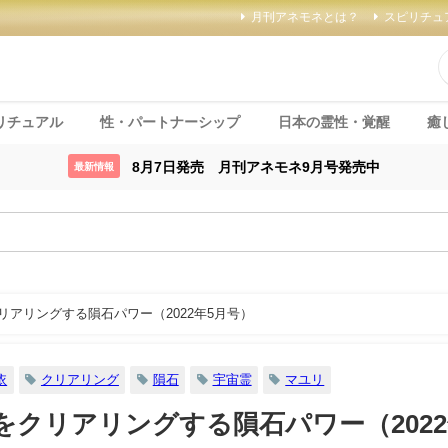
月刊アネモネとは？
スピリチュ
リチュアル
性・パートナーシップ
日本の霊性・覚醒
癒
8月7日発売 月刊アネモネ9月号発売中
最新情報
リアリングする隕石パワー（2022年5月号）
依
クリアリング
隕石
宇宙霊
マユリ
をクリアリングする隕石パワー（202