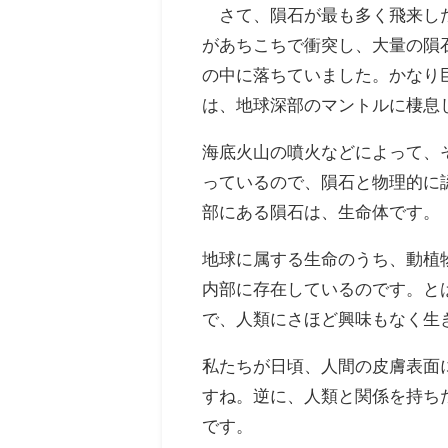
さて、隕石が最も多く飛来した
があちこちで衝突し、大量の隕
の中に落ちていました。かなり
は、地球深部のマントルに棲息
海底火山の噴火などによって、
っているの
で、隕石と物理的に
部にある隕石は、生命体です。
地球に属する生命のうち、動植
内部に存在しているのです。と
で、人類にさほど興味もなく生
私たちが日頃、人間の皮膚表面
すね。逆に、人類と関係を持ち
です。