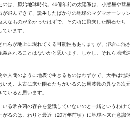
のは、原始地球時代。46億年前の太陽系は、小惑星や彗
石が飛んできて、誕生したばかりの地球のマグマオーシャ
巨大なものが多かったはずで、その頃に飛来した隕石たち
しています。
それらが地上に現れてくる可能性もありますが、溶岩に混
認識されることはないかと思います。しかし、それら地球
物や人間のように地表で生きるものはわずかで、大半は地
はいえ、太古に来た隕石たちがいるのは周波数の異なる次
きていると思います。
にいる常在菌の存在を意識していないのと一緒というわけ
たがるのは、わりと最近（20万年前頃）に地球へ来た意識