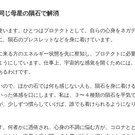
同じ母星の隕石で解消
使います。ひとつはプロテクトとして。自らの心身をネガ
に、隕石のブレスレットなどを身に着けています。
来る方のエネルギー状態を先に察知し、プロテクトに必
ようにしています。仕事上、宇宙的な感覚を開くためには
あるわけです。
いので、ほかの石では何も感じない人も、隕石を身に着け
いった体感を口にします。私は、３〜４種類の隕石を平気
が、少しずつ慣らしていけば、誰でも着けられるようにな
。何者かに憑依され、心身の不調に悩む方が、コロナと