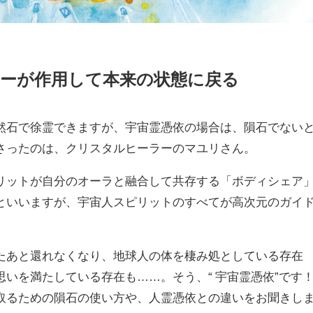
ーが作用して本来の状態に戻る
然石で徐霊できますが、宇宙霊憑依の場合は、隕石でない
さったのは、クリスタルヒーラーのマユリさん。
リットが自分のオーラと融合して共存する「ボディシェア
といいますが、宇宙人スピリットのすべてが高次元のガイ
たあと還れなくなり、地球人の体を棲み処としている存在
いを満たしている存在も……。そう、“ 宇宙霊憑依”です
取るための隕石の使い方や、人霊憑依との違いをお聞きし