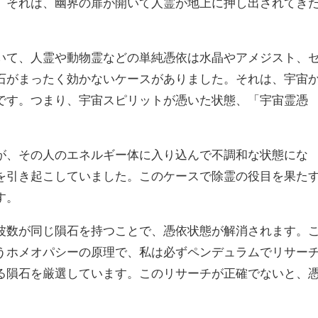
。それは、幽界の扉が開いて人霊が地上に押し出されてき
。
て、人霊や動物霊などの単純憑依は水晶やアメジスト、
石がまったく効かないケースがありました。それは、宇宙
です。つまり、宇宙スピリットが憑いた状態、「宇宙霊憑
が、その人のエネルギー体に入り込んで不調和な状態にな
を引き起こしていました。このケースで除霊の役目を果た
す。
数が同じ隕石を持つことで、憑依状態が解消されます。
うホメオパシーの原理で、私は必ずペンデュラムでリサー
る隕石を厳選しています。このリサーチが正確でないと、