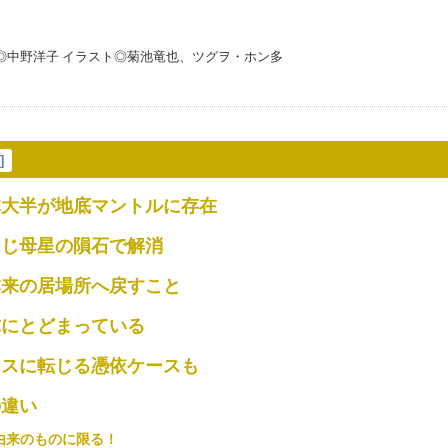
文◎中野洋子 イラスト◎菊池竜也、ツグヲ・ホン多
示
]
体大半が地底マントルに存在
同じ母星の隕石で解消
本来の居場所へ戻すこと
球にとどまっている
ラスに転じる憑依ケースも
の違い
由来のものに限る！