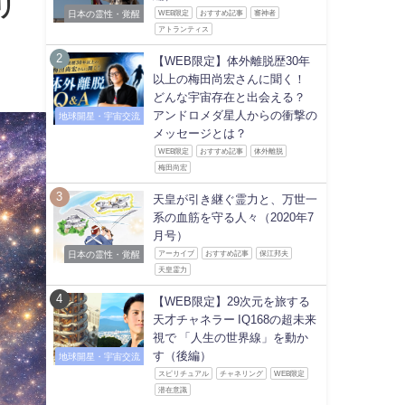
リ
日本の霊性・覚醒
WEB限定
おすすめ記事
審神者
アトランティス
【WEB限定】体外離脱歴30年
以上の梅田尚宏さんに聞く！
どんな宇宙存在と出会える？
アンドロメダ星人からの衝撃の
地球開星・宇宙交流
メッセージとは？
WEB限定
おすすめ記事
体外離脱
梅田尚宏
天皇が引き継ぐ霊力と、万世一
系の血筋を守る人々（2020年7
月号）
日本の霊性・覚醒
アーカイブ
おすすめ記事
保江邦夫
天皇霊力
【WEB限定】29次元を旅する
天才チャネラー IQ168の超未来
視で 「人生の世界線」を動か
す（後編）
地球開星・宇宙交流
スピリチュアル
チャネリング
WEB限定
潜在意識