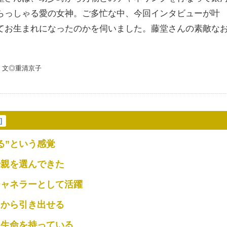
らっしゃる愛の女神。
ご多忙な中、今回インタビューが叶
てお生まれになったのかを伺いました。
藤堂さんの素敵な
。
 文◎重清京子
示
]
る”という感覚
母親を選んできた
チャネラーとして活躍
内から引き出せる
て生命を持っている