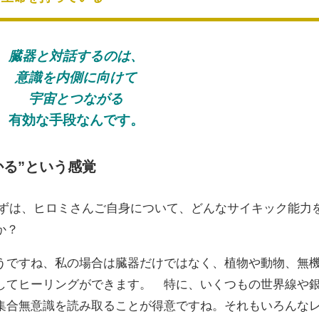
臓器と対話するのは、
意識を内側に向けて
宇宙とつながる
有効な手段なんです。
かる”という感覚
ずは、
ヒロミさんご自身について、どんな
サイキック能力
か？
うで
すね、私の場合は臓器だけではなく、
植物や動物、無
してヒーリングができ
ます。
特に、いくつもの世界線や
集合無意
識を読み取ることが得意ですね。そ
れもいろんな