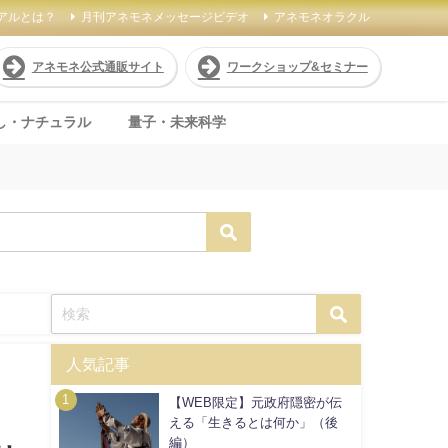
アルとは？
月刊アネモネメッセージビデオ
アネモネオラクル
アネモネ公式通販サイト
ワークショップ&セミナー
し・ナチュラル
量子・未来科学
人気記事
【WEB限定】元政府隠密が伝
える「生きるとは何か」（後
編）