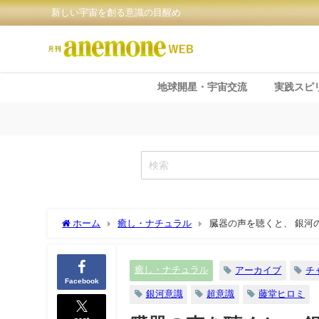
新しい宇宙を創る意識の目醒め
地球開星・宇宙交流
実践スピ
ホーム
癒し・ナチュラル
臓器の声を聴くと、 銀河の
癒し・ナチュラル
アーカイブ
チ
Facebook
銀河意識
超意識
藤堂ヒロミ