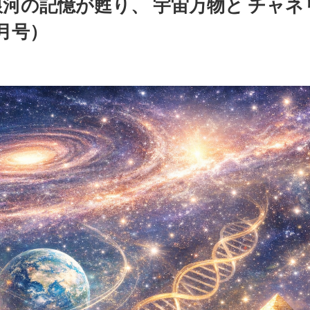
銀河の記憶が甦り、 宇宙万物と チャネ
7月号）