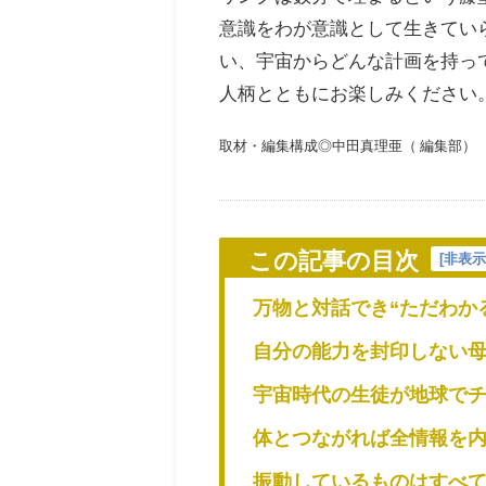
意識をわが意識として生きてい
い、
宇宙からどんな計画を持っ
人柄とともにお楽しみください
取材・編集構成◎中田真理亜（ 編集部）
この記事の目次
[
非表
万物と対話でき“ただわか
自分の能力を封印しない
宇宙時代の生徒が地球で
体とつながれば全情報を
振動しているものはすべ