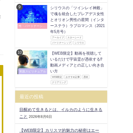
シリウスの「ツインレイ神殿」
で魂を統合したプレアデス女性
お
とオリオン男性の星間（インタ
ーステラ）ラブロマンス（2021
性・パートナーシッ
プ
年5月号）
アーカイブ
スターシード
パートナーシップ
シリウス
【WEB限定】動画を視聴して
いるだけで宇宙霊が憑依する⁉
動画メディアとの正しい向き合
い方
実践スピリチュアル
WEB限定
おすすめ記事
憑依
クリアリング
最近の投稿
目醒めて生きるとは、イルカのように生きる
こと
2026年8月6日
【WEB限定】カリスマ的魅力の秘密はエー