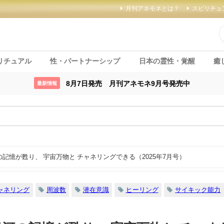
月刊アネモネとは？
スピリチュ
リチュアル
性・パートナーシップ
日本の霊性・覚醒
癒
8月7日発売 月刊アネモネ9月号発売中
最新情報
記憶が甦り、 宇宙万物と チャネリングできる（2025年7月号）
ャネリング
周波数
潜在意識
ヒーリング
サイキック能力