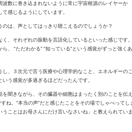
周波数に巻き込まれない
ように常に宇宙根源のレイヤーか
して感じ
るようにしています。
うの
は、声としてはっきり聴こえるので
しょうか？
な
く、それぞれの振動を言語化してい
るといった感じです
ら、 “ただわか
る” “知っている”という感覚がずっ
と強く
うし、
３次元で言う医療や心理学的なこ
と、エネルギーの
という感覚が多過ぎ
るほどだったんです。
話
を聞きながら、その臓器や細胞は
まったく別のことを伝
ですね。“本
当の声”だと感じたことをその場で
しゃべってし
いうことはお母さんにだ
け言いなさいね」と教えられてい