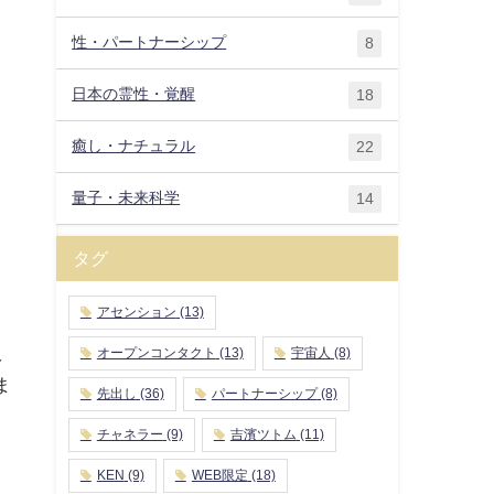
性・パートナーシップ
8
日本の霊性・覚醒
18
癒し・ナチュラル
。
22
あ
量子・未来科学
14
タグ
こ
アセンション
(13)
え
オープンコンタクト
(13)
宇宙人
(8)
ま
先出し
(36)
パートナーシップ
(8)
ま
チャネラー
(9)
吉濱ツトム
(11)
KEN
(9)
WEB限定
(18)