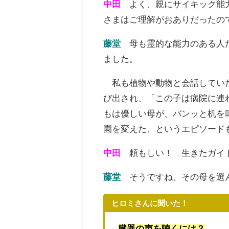
中田
よく、親にサイキック能
さまはご理解がお
ありだったの
藤堂
母も霊的な能力のある人
ました。
私も植物や動物と会話してい
び出され、「こ
の子は病院に連
もは優しい母が、バンッと机を
園を変えた、
というエピソード
中田
頼もしい！ 生きたガイ
藤堂
そうですね、その母を選
ヒロミさんに聞いた！
臓器の声を聴くには？