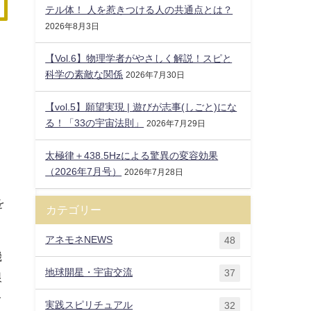
テル体！ 人を惹きつける人の共通点とは？
2026年8月3日
【Vol.6】物理学者がやさしく解説！スピと
科学の素敵な関係
2026年7月30日
【vol.5】願望実現 | 遊びが志事(しごと)にな
る！「33の宇宙法則」
2026年7月29日
太極律＋438.5Hzによる驚異の変容効果
（2026年7月号）
2026年7月28日
を
カテゴリー
アネモネNEWS
48
機
地球開星・宇宙交流
37
銀
レ
実践スピリチュアル
32