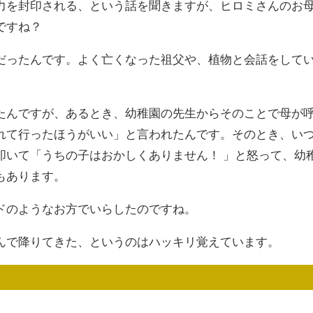
力を
封印される、という話を聞きますが、
ヒロミさんのお
ですね？
だっ
たんです。よく亡くなった祖父や、
植物と会話をして
たん
ですが、あるとき、幼稚園の先生か
らそのことで母が
れて行ったほうが
いい」と言われたんです。そのとき、
い
叩いて「うちの子はおかしくありま
せん！ 」と怒って、幼
もあります。
ド
のようなお方でいらしたのですね。
んで
降りてきた、というのはハッキリ覚
えています。