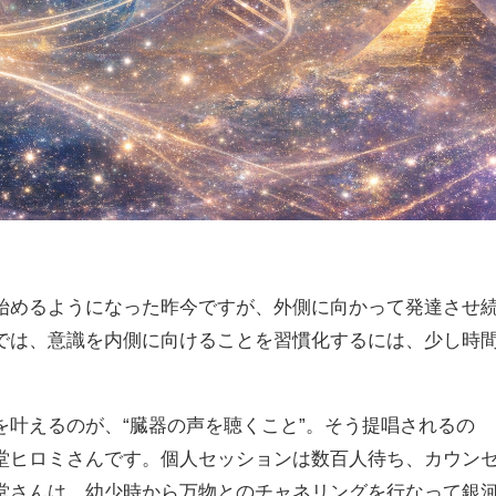
始めるようになった昨今ですが、
外側に向かって発達させ
では、
意識を内側に向けることを習慣化するには、少し時
叶えるのが、“臓器の声を聴くこと”。
そう提唱されるの
堂ヒロミさんです。
個人セッションは数百人待ち、カウン
堂さんは、
幼少時から万物とのチャネリングを行なって
銀