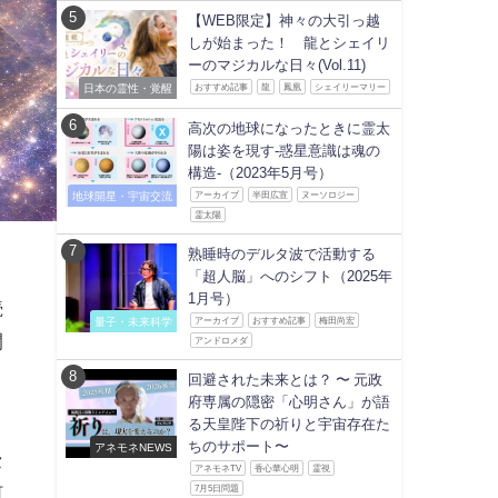
【WEB限定】神々の大引っ越
しが始まった！ 龍とシェイリ
ーのマジカルな日々(Vol.11)
日本の霊性・覚醒
おすすめ記事
龍
鳳凰
シェイリーマリー
高次の地球になったときに霊太
陽は姿を現す-惑星意識は魂の
構造-（2023年5月号）
地球開星・宇宙交流
アーカイブ
半田広宣
ヌーソロジー
霊太陽
熟睡時のデルタ波で活動する
「超人脳」へのシフト（2025年
1月号）
続
量子・未来科学
アーカイブ
おすすめ記事
梅田尚宏
間
アンドロメダ
回避された未来とは？ 〜 元政
府専属の隠密「心明さん」が語
る天皇陛下の祈りと宇宙存在た
ちのサポート〜
アネモネNEWS
セ
アネモネTV
香心華心明
霊視
河
7月5日問題