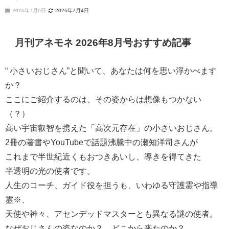
2026年7月6日
2026年7月4日
月刊アネモネ 2026年8月号おすすめ記事
“ 小さいおじさん”と聞いて、あなたは何を思い浮かべます
か？
ここにご紹介するのは、その姿からは想像もつかない
（？）
高い宇宙叡智を携えた「高次元存在」の小さいおじさん。
2冊の著書やYouTubeで話題沸騰中の瀬知洋司さんが
これまで半世紀近くもおつきあいし、導きを得てきた
半透明の光の使者です。
人生のコーチ、ガイド役を担うも、いわゆる守護霊や指導
霊※、
天使や神々、アセンデッドマスターとも異なる謎の使者。
なぜおじさんの姿なのか？ どこから来たのか？