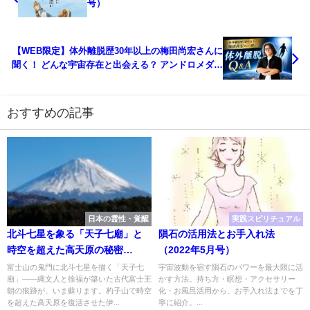
号）
【WEB限定】体外離脱歴30年以上の梅田尚宏さんに
聞く！ どんな宇宙存在と出会える？ アンドロメダ星
人からの衝撃のメッセージとは？
おすすめの記事
日本の霊性・覚醒
実践スピリチュアル
北斗七星を象る「天子七廟」と
隕石の活用法とお手入れ法
時空を超えた高天原の秘密
（2022年5月号）
（2024年6月号）
富士山の鬼門に北斗七星を描く「天子七
宇宙波動を宿す隕石のパワーを最大限に活
廟」——縄文人と徐福が築いた古代富士王
かす方法。持ち方・瞑想・アクセサリー
朝の痕跡が、いま蘇ります。杓子山で時空
化・お風呂活用から、お手入れ法までを丁
を超えた高天原を復活させた伊...
寧に紹介。...