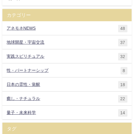
カテゴリー
アネモネNEWS
48
地球開星・宇宙交流
37
実践スピリチュアル
32
性・パートナーシップ
8
日本の霊性・覚醒
18
癒し・ナチュラル
22
量子・未来科学
14
タグ