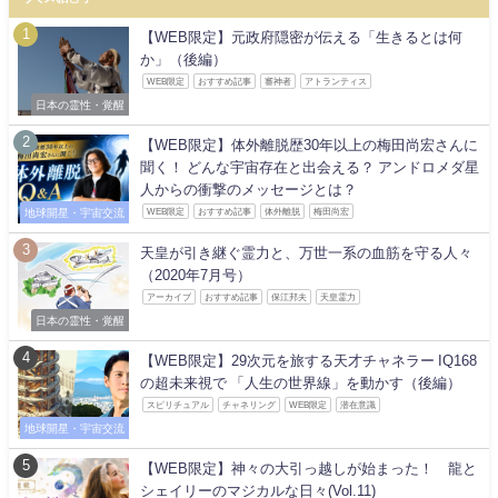
【WEB限定】元政府隠密が伝える「生きるとは何
か」（後編）
WEB限定
おすすめ記事
審神者
アトランティス
日本の霊性・覚醒
【WEB限定】体外離脱歴30年以上の梅田尚宏さんに
聞く！ どんな宇宙存在と出会える？ アンドロメダ星
人からの衝撃のメッセージとは？
地球開星・宇宙交流
WEB限定
おすすめ記事
体外離脱
梅田尚宏
天皇が引き継ぐ霊力と、万世一系の血筋を守る人々
（2020年7月号）
アーカイブ
おすすめ記事
保江邦夫
天皇霊力
日本の霊性・覚醒
【WEB限定】29次元を旅する天才チャネラー IQ168
の超未来視で 「人生の世界線」を動かす（後編）
スピリチュアル
チャネリング
WEB限定
潜在意識
地球開星・宇宙交流
【WEB限定】神々の大引っ越しが始まった！ 龍と
シェイリーのマジカルな日々(Vol.11)