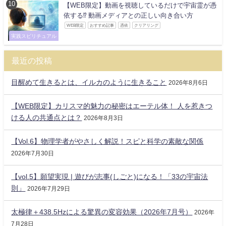
【WEB限定】動画を視聴しているだけで宇宙霊が憑
依する⁉ 動画メディアとの正しい向き合い方
WEB限定
おすすめ記事
憑依
クリアリング
実践スピリチュアル
最近の投稿
目醒めて生きるとは、イルカのように生きること
2026年8月6日
【WEB限定】カリスマ的魅力の秘密はエーテル体！ 人を惹きつ
ける人の共通点とは？
2026年8月3日
【Vol.6】物理学者がやさしく解説！スピと科学の素敵な関係
2026年7月30日
【vol.5】願望実現 | 遊びが志事(しごと)になる！「33の宇宙法
則」
2026年7月29日
太極律＋438.5Hzによる驚異の変容効果（2026年7月号）
2026年
7月28日