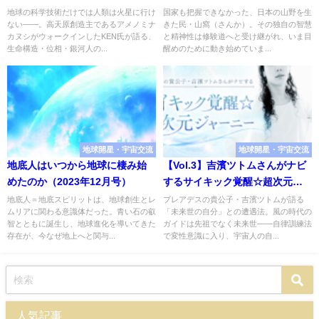
地球の科学技術だけでは人類は火星に行け
国家も把握できなかった、日本の山野を生
ない――。高天原創造主であるアメノミナ
きた民・山窩（さんか）。その独自の智慧
カヌシがウォークインしたKEN氏が語る、
と精神性は修験道へと受け継がれ、いま目
生命構造・位相・銀河人の...
醒めのために動き始めていま...
地球開星・宇宙交流
地球開星・宇宙交流
地底人はいつから地球に棲み始
【Vol.3】吉濱ツトムさんがナビ
めたのか（2023年12月号）
するサイキック覚醒☆超次元ジ
ャーニー（2021年4月号）
地底人＝地底スピリットは、地球創生とレ
プレアデスの貴公子・吉濱ツトムが語る
ムリアに関わる意識体だった。青い石の叡
「未来世の自分」との遭遇法。風の時代の
智とともに誕生し、地球進化を導いてきた
ガイドは先祖でなく未来世——自律訓練法
存在が、今なぜ地上へと関与...
で変性意識に入り、宇宙人の自...
人気記事