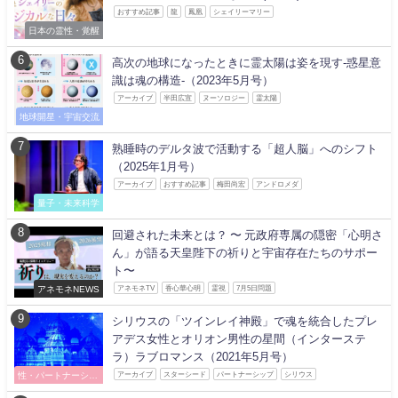
おすすめ記事
龍
鳳凰
シェイリーマリー
日本の霊性・覚醒
高次の地球になったときに霊太陽は姿を現す-惑星意
識は魂の構造-（2023年5月号）
アーカイブ
半田広宣
ヌーソロジー
霊太陽
地球開星・宇宙交流
熟睡時のデルタ波で活動する「超人脳」へのシフト
（2025年1月号）
アーカイブ
おすすめ記事
梅田尚宏
アンドロメダ
量子・未来科学
回避された未来とは？ 〜 元政府専属の隠密「心明さ
ん」が語る天皇陛下の祈りと宇宙存在たちのサポー
ト〜
アネモネNEWS
アネモネTV
香心華心明
霊視
7月5日問題
シリウスの「ツインレイ神殿」で魂を統合したプレ
アデス女性とオリオン男性の星間（インターステ
ラ）ラブロマンス（2021年5月号）
性・パートナーシッ
アーカイブ
スターシード
パートナーシップ
シリウス
プ