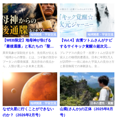
地球開星・宇宙交流
地球開星・宇宙交流
【WEB限定】地母神が告げる
【Vol.4】吉濱ツトムさんがナビ
「最後通牒」と私たちの「聖な
するサイキック覚醒☆超次元ジ
る責任」
ャーニー（2021年5月号）
異常気象が深刻化する今、先住民が伝える
プレアデスの貴公子・吉濱ツトムが語る宇
「地球からの警告」とは。コギ族の預言や
宙人との物理的遭遇法。日本に年間1万人
ブータンの環境保護、高次存在の視点か
が訪問中——街に紛れた宇宙人の見分け方
ら、人類が選ぶべき未来と意識...
と新宿御苑での体験談も。全...
地球開星・宇宙交流
日本の霊性・覚醒
なぜ火星に行くことができない
山窩(さんか)の正体（2025年8月
のか？（2026年2月号）
号）