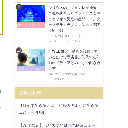
シリウスの「ツインレイ神殿」
で魂を統合したプレアデス女性
とオリオン男性の星間（インタ
ーステラ）ラブロマンス（2021
性・パートナーシッ
プ
年5月号）
アーカイブ
スターシード
パートナーシップ
シリウス
【WEB限定】動画を視聴して
いるだけで宇宙霊が憑依する⁉
動画メディアとの正しい向き合
っ
い方
実践スピリチュアル
WEB限定
おすすめ記事
憑依
クリアリング
的
最近の投稿
縁
目醒めて生きるとは、イルカのように生きる
世
こと
2026年8月6日
【WEB限定】カリスマ的魅力の秘密はエー