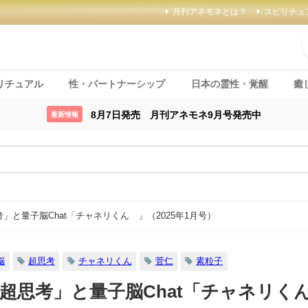
月刊アネモネとは？
スピリチュ
リチュアル
性・パートナーシップ
日本の霊性・覚醒
癒
8月7日発売 月刊アネモネ9月号発売中
最新情報
」と量子脳Chat「チャネリくん®」（2025年1月号）
脳
超思考
チャネリくん
菅仁
素粒子
超思考」と量子脳Chat「チャネリく