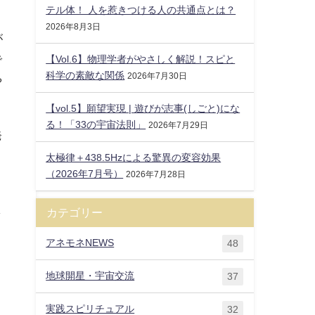
テル体！ 人を惹きつける人の共通点とは？
2026年8月3日
が
で
【Vol.6】物理学者がやさしく解説！スピと
科学の素敵な関係
2026年7月30日
や
【vol.5】願望実現 | 遊びが志事(しごと)にな
る！「33の宇宙法則」
2026年7月29日
発
う
太極律＋438.5Hzによる驚異の変容効果
（2026年7月号）
2026年7月28日
し
カテゴリー
アネモネNEWS
48
地球開星・宇宙交流
37
実践スピリチュアル
32