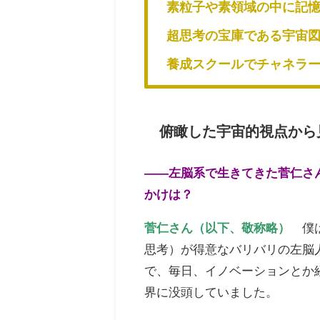
素粒子や素領域の中に記
超思考の宝庫である宇宙
養成スクールでチャネラ
俯瞰した宇宙的視点から
——左脳系で生きてきた菅仁さ
かけは？
菅仁さん（以下、敬称略）
僕は
思考）が得意なバリバリの左脳
で、毎日、イノベーションとか
界に没頭していました。