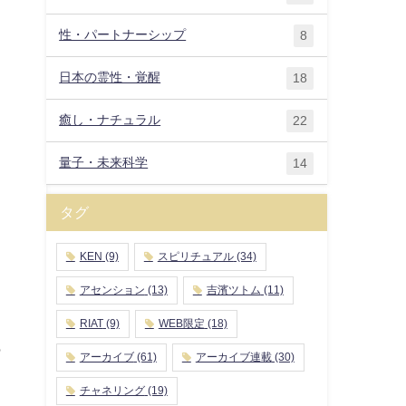
性・パートナーシップ
8
日本の霊性・覚醒
18
癒し・ナチュラル
22
量子・未来科学
14
タグ
、
KEN
(9)
スピリチュアル
(34)
アセンション
(13)
吉濱ツトム
(11)
RIAT
(9)
WEB限定
(18)
も
アーカイブ
(61)
アーカイブ連載
(30)
、
チャネリング
(19)
き