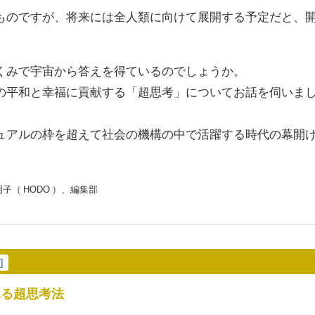
ものですが、将来には全人類に向けて展開する予定だと、
くみで宇宙から答えを得ているのでしょうか。
の平和と幸福に貢献する「超思考」についてお話を伺いま
ュアルの枠を超えて社会の機構の中で活躍する時代の幕開
（ HODO ）、編集部
示
]
見る超思考法