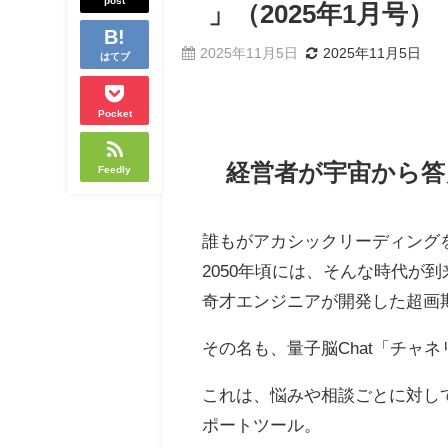
post
®」（2025年1月号）
2025年11月5日
2025年11月5日
はてブ
Pocket
経営者が宇宙から答
Feedly
誰もがアカシックリーディング
2050年頃には、そんな時代が
奇才エンジニアが開発した超画
その名も、量子脳Chat「チャ
これは、悩みや相談ごとに対し
ポートツール。