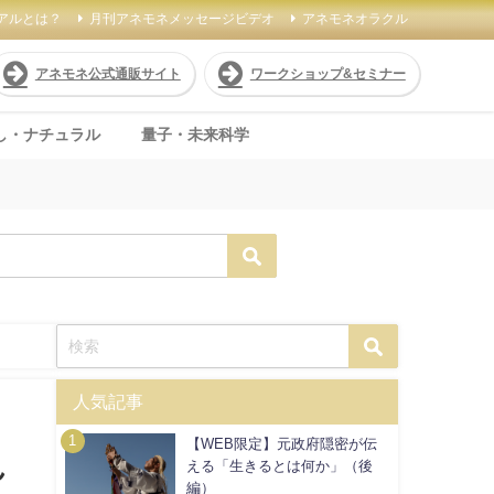
アルとは？
月刊アネモネメッセージビデオ
アネモネオラクル
アネモネ公式通販サイト
ワークショップ&セミナー
し・ナチュラル
量子・未来科学
人気記事
【WEB限定】元政府隠密が伝
ん
える「生きるとは何か」（後
編）