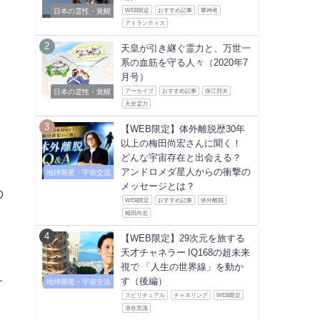
日本の霊性・覚醒
WEB限定
おすすめ記事
審神者
アトランティス
天皇が引き継ぐ霊力と、万世一
系の血筋を守る人々（2020年7
月号）
日本の霊性・覚醒
アーカイブ
おすすめ記事
保江邦夫
天皇霊力
【WEB限定】体外離脱歴30年
以上の梅田尚宏さんに聞く！
どんな宇宙存在と出会える？
アンドロメダ星人からの衝撃の
地球開星・宇宙交流
メッセージとは？
の
WEB限定
おすすめ記事
体外離脱
梅田尚宏
【WEB限定】29次元を旅する
天才チャネラー IQ168の超未来
視で 「人生の世界線」を動か
サ
す（後編）
地球開星・宇宙交流
スピリチュアル
チャネリング
WEB限定
潜在意識