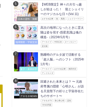
【WEB限定】神々の大引っ越
開
しが始まった！ 龍とシェイリ
ーのマジカルな日々(Vol.11)
日本の霊性・覚醒
おすすめ記事
龍
鳳凰
シェイリーマリー
高次の地球になったときに霊太
し
陽は姿を現す-惑星意識は魂の
構造-（2023年5月号）
地球開星・宇宙交流
アーカイブ
半田広宣
ヌーソロジー
け
霊太陽
熟睡時のデルタ波で活動する
「超人脳」へのシフト（2025年
1月号）
量子・未来科学
アーカイブ
おすすめ記事
梅田尚宏
アンドロメダ
回避された未来とは？ 〜 元政
府専属の隠密「心明さん」が語
る天皇陛下の祈りと宇宙存在た
ちのサポート〜
アネモネNEWS
アネモネTV
香心華心明
霊視
7月5日問題