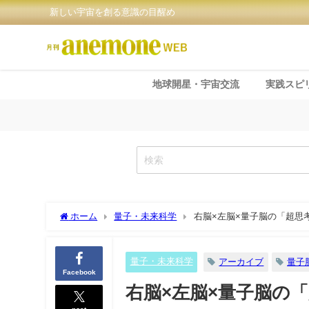
新しい宇宙を創る意識の目醒め
地球開星・宇宙交流
実践スピ
ホーム
量子・未来科学
右脳×左脳×量子脳の「超思考
量子・未来科学
アーカイブ
量子
Facebook
右脳×左脳×量子脳の「